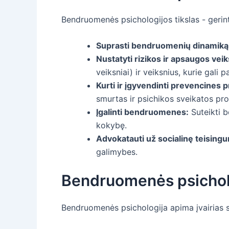
Bendruomenės psichologijos tikslas - gerin
Suprasti bendruomenių dinamiką
Nustatyti rizikos ir apsaugos veik
veiksniai) ir veiksnius, kurie gal
Kurti ir įgyvendinti prevencines
smurtas ir psichikos sveikatos pr
Įgalinti bendruomenes:
Suteikti b
kokybę.
Advokatauti už socialinę teising
galimybes.
Bendruomenės psicholo
Bendruomenės psichologija apima įvairias sri