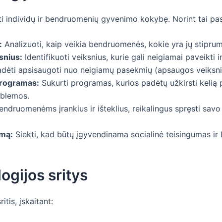
ti individų ir bendruomenių gyvenimo kokybę. Norint tai pa
:
Analizuoti, kaip veikia bendruomenės, kokie yra jų stipruma
snius:
Identifikuoti veiksnius, kurie gali neigiamai paveikti
i padėti apsisaugoti nuo neigiamų pasekmių (apsaugos veiksni
 programas:
Sukurti programas, kurios padėtų užkirsti keli
oblemos.
endruomenėms įrankius ir išteklius, reikalingus spręsti sav
umą:
Siekti, kad būtų įgyvendinama socialinė teisingumas ir l
gijos sritys
tis, įskaitant: