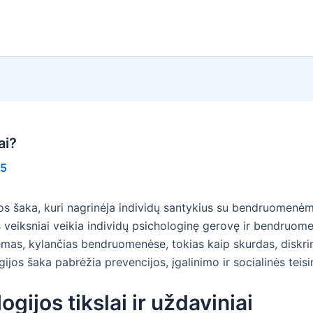
ai?
25
 šaka, kuri nagrinėja individų santykius su bendruomenėmis i
inkos veiksniai veikia individų psichologinę gerovę ir bendr
blemas, kylančias bendruomenėse, tokias kaip skurdas, diskri
ijos šaka pabrėžia prevencijos, įgalinimo ir socialinės tei
ijos tikslai ir uždaviniai