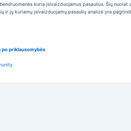
bendruomenės kuria įsivaizduojamus pasaulius. Šių nuolat at
 ir jų kuriamų įsivaizduojamų pasaulių analizė yra pagrindi
mą po priklausomybės
unity