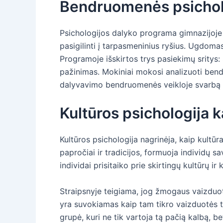
Bendruomenės psicholo
Psichologijos dalyko programa gimnazijoje
pasigilinti į tarpasmeninius ryšius. Ugdo
Programoje išskirtos trys pasiekimų sritys:
pažinimas. Mokiniai mokosi analizuoti bend
dalyvavimo bendruomenės veikloje svarbą
Kultūros psichologija 
Kultūros psichologija nagrinėja, kaip kultūra v
papročiai ir tradicijos, formuoja individų s
individai prisitaiko prie skirtingų kultūrų ir 
Straipsnyje teigiama, jog žmogaus vaizduotė
yra suvokiamas kaip tam tikro vaizduotės tur
grupė, kuri ne tik vartoja tą pačią kalbą, b