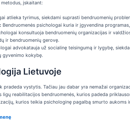
metodus, įskaitant:
 atlieka tyrimus, siekdami suprasti bendruomenių problema
:
Bendruomenės psichologai kuria ir įgyvendina programas,
logai konsultuoja bendruomenių organizacijas ir valdžios 
idų ir bendruomenių gerovę.
gai advokatauja už socialinę teisingumą ir lygybę, siekdam
ių gyvenimo kokybę.
gija Lietuvoje
pradeda vystytis. Tačiau jau dabar yra nemažai organizacijų 
s ligų reabilitacijos bendruomenės, kurios padeda priklaus
nizacijų, kurios teikia psichologinę pagalbą smurto aukom
omenę