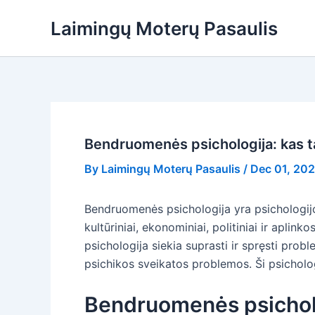
Skip
Laimingų Moterų Pasaulis
to
content
Bendruomenės psichologija: kas t
By
Laimingų Moterų Pasaulis
/
Dec 01, 20
Bendruomenės psichologija yra psichologijos
kultūriniai, ekonominiai, politiniai ir apl
psichologija siekia suprasti ir spręsti pro
psichikos sveikatos problemos. Ši psicholog
Bendruomenės psicholog