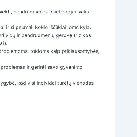
siekti, bendruomenės psichologai siekia:
i ir silpnumai, kokie iššūkiai joms kyla.
 individų ir bendruomenių gerovę (rizikos
ai).
ą problemoms, tokioms kaip priklausomybės,
o problemas ir gerinti savo gyvenimo
ygybė, kad visi individai turėtų vienodas