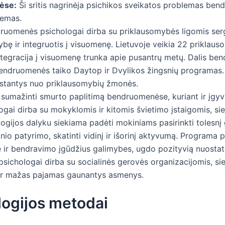
ėse:
Ši sritis nagrinėja psichikos sveikatos problemas ben
temas.
uomenės psichologai dirba su priklausomybės ligomis serg
bę ir integruotis į visuomenę. Lietuvoje veikia 22 priklauso
ntegracija į visuomenę trunka apie pusantrų metų. Dalis bend
bendruomenės taiko Daytop ir Dvylikos žingsnių programas
stantys nuo priklausomybių žmonės.
ia sumažinti smurto paplitimą bendruomenėse, kuriant ir įg
ai dirba su mokyklomis ir kitomis švietimo įstaigomis, si
logijos dalyku siekiama padėti mokiniams pasirinkti tolesnį
nio patyrimo, skatinti vidinį ir išorinį aktyvumą. Programa 
ir bendravimo įgūdžius galimybes, ugdo pozityvią nuostatą
ichologai dirba su socialinės gerovės organizacijomis, 
 ir mažas pajamas gaunantys asmenys.
ogijos metodai