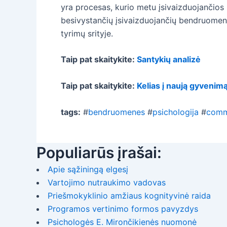
yra procesas, kurio metu įsivaizduojančios 
besivystančių įsivaizduojančių bendruomenių
tyrimų srityje.
Taip pat skaitykite:
Santykių analizė
Taip pat skaitykite:
Kelias į naują gyveni
tags:
#
bendruomenes
#
psichologija
#
comm
Populiarūs įrašai:
Apie sąžiningą elgesį
Vartojimo nutraukimo vadovas
Priešmokyklinio amžiaus kognityvinė raida
Programos vertinimo formos pavyzdys
Psichologės E. Mirončikienės nuomonė