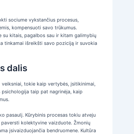
okti sociume vykstančius procesus,
bėmis, kompensuoti savo trūkumus.
 su kitais, pagalbos sau ir kitam galimybių
tinkamai išreikšti savo poziciją ir suvokia
s dalis
i veiksniai, tokie kaip vertybės, įsitikinimai,
 psichologija taip pat nagrinėja, kaip
imus.
ko pasaulį. Kūrybinis procesas tokiu atveju
nį paversti kolektyvine vaizduote. Žmonių
dinama įsivaizduojančia bendruomene. Kultūra