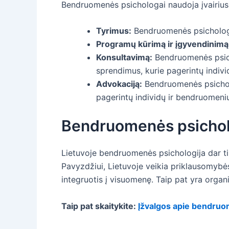
Bendruomenės psichologai naudoja įvairius 
Tyrimus:
Bendruomenės psichologai
Programų kūrimą ir įgyvendinimą
Konsultavimą:
Bendruomenės psicho
sprendimus, kurie pagerintų indiv
Advokaciją:
Bendruomenės psicholo
pagerintų individų ir bendruomen
Bendruomenės psicholo
Lietuvoje bendruomenės psichologija dar tik 
Pavyzdžiui, Lietuvoje veikia priklausomybė
integruotis į visuomenę. Taip pat yra orga
Taip pat skaitykite:
Įžvalgos apie bendru