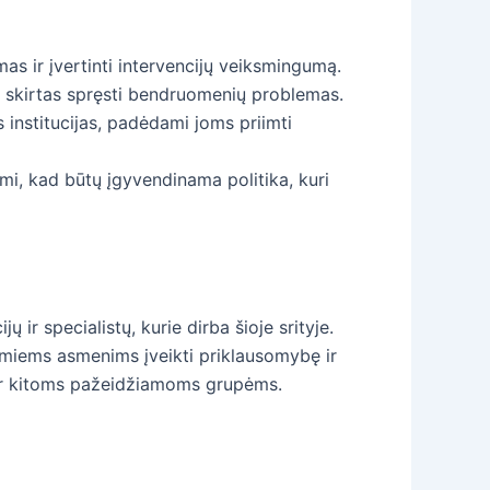
s ir įvertinti intervencijų veiksmingumą.
 skirtas spręsti bendruomenių problemas.
institucijas, padėdami joms priimti
i, kad būtų įgyvendinama politika, kuri
ir specialistų, kurie dirba šioje srityje.
omiems asmenims įveikti priklausomybę ir
s ir kitoms pažeidžiamoms grupėms.