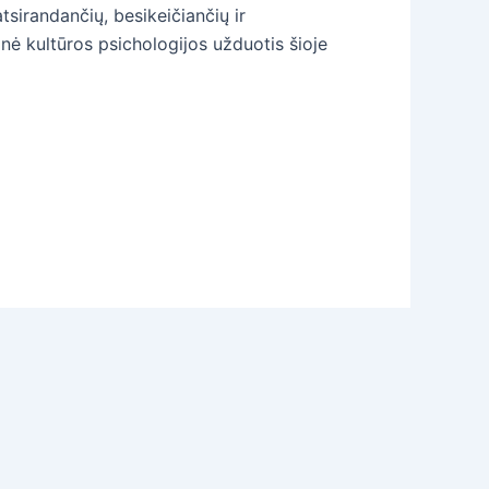
sirandančių, besikeičiančių ir
nė kultūros psichologijos užduotis šioje