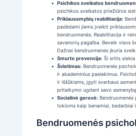
Psichikos sveikatos bendruomen
psichikos sveikatos priežiūros sis
Priklausomybių reabilitacija:
Bendr
padėdami jiems įveikti priklausomy
bendruomenės. Reabilitacija ir rei
savanorių pagalba. Beveik visos 
Dažnai bendruomenes įkuria sveik
Smurto prevencija:
Ši sritis siek
Švietimas:
Bendruomenės psicholog
ir akademinius pasiekimus. Psicho
ir iššūkiams, įgyti svarbaus asmeni
pritaikymo ugdant savo asmenybę 
Socialinė gerovė:
Bendruomenės ps
tokioms kaip benamiai, bedarbiai
Bendruomenės psichol