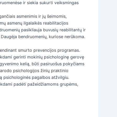
druomenėse ir siekia sukurti veiksmingas
ančiais asmenimis ir jų šeimomis,
mų asmenų ilgalaikės reabilitacijos
ruomenių pasikliauja buvusių reabilitantų ir
. Daugėja bendruomenių, kuriose nerūkoma.
yvendinant smurto prevencijos programas.
ekdami gerinti mokinių psichologinę gerovę
 gyvenimo kelią, būti pasiruošus pokyčiams
parodo psichologijos žinių praktinio
 psichologinės pagalbos atžvilgiu.
siekdami padėti pažeidžiamoms grupėms,