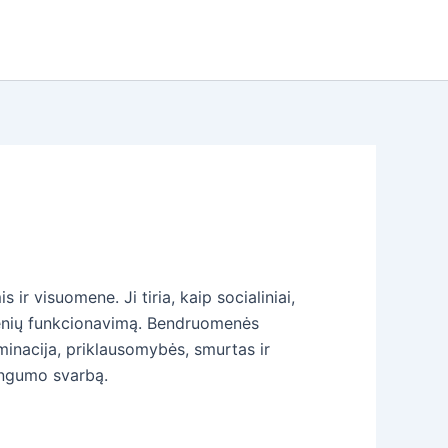
r visuomene. Ji tiria, kaip socialiniai,
uomenių funkcionavimą. Bendruomenės
minacija, priklausomybės, smurtas ir
singumo svarbą.