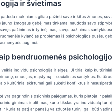
gija ir švietimas
 padeda mokiniams giliau pažinti save ir kitus žmones, suv
mas jauno žmogaus gebėjimas tinkamai naudotis savo stipry
 savęs pažinimas ir tyrinėjimas, savęs pažinimas santykiuose
ruomenėje kylančias problemas iš psichologijos pusės, geba 
 asmenybės augimui.
kaip bendruomenės psichologijo
eikia individų psichologiją ir elgesį. Ji tiria, kaip kultūrinia
avimonę, emocijas, mąstymą ir socialinius santykius. Kultūros
kaip kultūriniai skirtumai gali sukelti konfliktus ir nesusiprat
 yra pagrindinis psichinis pajėgumas, kuris plėtoja ir palai
inio gimimas ir plitimas, kurio tikslas yra individualų turi
et ir kuria tą patį ar panašų vaizduotės turinį, gali būti va