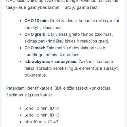
OHO siūlo įvairių tipų žaidimus, kurių kiekvienas turi savitas
taisykles ir galimybes laimėti. Tarp jų galima rasti:
OHO 10 min:
Greiti žaidimai, kuriuose reikia greitai
atsakyti į klausimus.
OHO greiti:
Dar vienas greito tempo žaidimas,
skirtas patikrinti jūsų žinias ir reakcijos greitį.
OHO maxi:
Žaidimai su didesniais prizais ir
sudėtingesnėmis užduotimis.
Išbraukymas + surašymas:
Žaidimai, kuriuose
reikia išbraukti nereikalingus elementus ir surašyti
trūkstamus.
Pateikiami identifikatoriai (ID) leidžia atsekti konkrečius
žaidimus ir jų rezultatus:
„oho 10 min. ID 14
„oho 10 min. ID 13
oho 10 min. ID 43