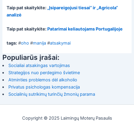
Taip pat skaitykite:
„Įsipareigojusi tiesai“ ir „Agricola“
analizė
Taip pat skaitykite:
Patarimai keliautojams Portugalijoje
tags:
#
oho
#
manija
#
atsakymai
Populiarūs įrašai:
Socialiai atsakingas vartojimas
Strategijos nuo perdegimo švietime
Atminties problemos dėl alkoholio
Privatus psichologas kompensacija
Socialinių sutrikimų turinčių žmonių parama
Copyright © 2025 Laimingų Moterų Pasaulis