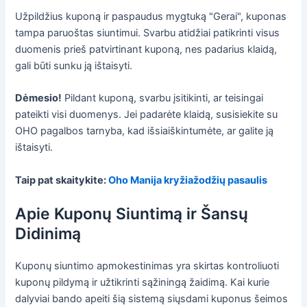
Užpildžius kuponą ir paspaudus mygtuką "Gerai", kuponas
tampa paruoštas siuntimui. Svarbu atidžiai patikrinti visus
duomenis prieš patvirtinant kuponą, nes padarius klaidą,
gali būti sunku ją ištaisyti.
Dėmesio!
Pildant kuponą, svarbu įsitikinti, ar teisingai
pateikti visi duomenys. Jei padarėte klaidą, susisiekite su
OHO pagalbos tarnyba, kad išsiaiškintumėte, ar galite ją
ištaisyti.
Taip pat skaitykite:
Oho Manija kryžiažodžių pasaulis
Apie Kuponų Siuntimą ir Šansų
Didinimą
Kuponų siuntimo apmokestinimas yra skirtas kontroliuoti
kuponų pildymą ir užtikrinti sąžiningą žaidimą. Kai kurie
dalyviai bando apeiti šią sistemą siųsdami kuponus šeimos