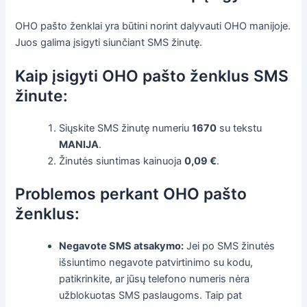
OHO pašto ženklai yra būtini norint dalyvauti OHO manijoje.
Juos galima įsigyti siunčiant SMS žinutę.
Kaip įsigyti OHO pašto ženklus SMS
žinute:
Siųskite SMS žinutę numeriu
1670
su tekstu
MANIJA
.
Žinutės siuntimas kainuoja
0,09 €
.
Problemos perkant OHO pašto
ženklus:
Negavote SMS atsakymo:
Jei po SMS žinutės
išsiuntimo negavote patvirtinimo su kodu,
patikrinkite, ar jūsų telefono numeris nėra
užblokuotas SMS paslaugoms. Taip pat