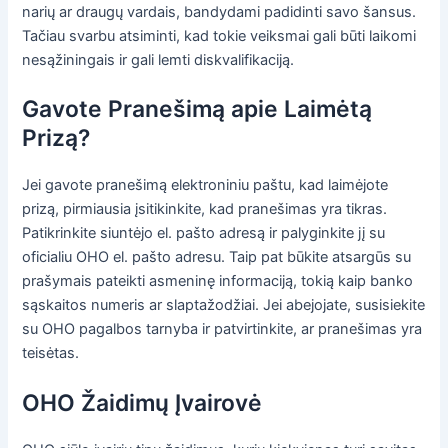
narių ar draugų vardais, bandydami padidinti savo šansus.
Tačiau svarbu atsiminti, kad tokie veiksmai gali būti laikomi
nesąžiningais ir gali lemti diskvalifikaciją.
Gavote Pranešimą apie Laimėtą
Prizą?
Jei gavote pranešimą elektroniniu paštu, kad laimėjote
prizą, pirmiausia įsitikinkite, kad pranešimas yra tikras.
Patikrinkite siuntėjo el. pašto adresą ir palyginkite jį su
oficialiu OHO el. pašto adresu. Taip pat būkite atsargūs su
prašymais pateikti asmeninę informaciją, tokią kaip banko
sąskaitos numeris ar slaptažodžiai. Jei abejojate, susisiekite
su OHO pagalbos tarnyba ir patvirtinkite, ar pranešimas yra
teisėtas.
OHO Žaidimų Įvairovė