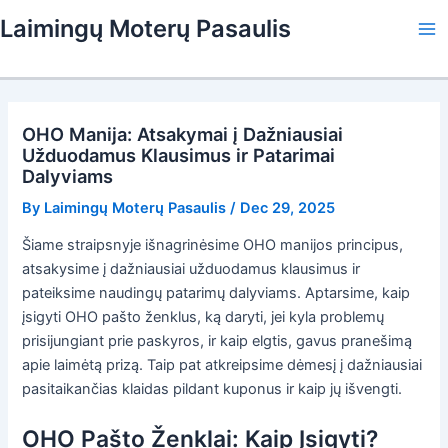
Skip
Laimingų Moterų Pasaulis
to
Ma
content
Me
OHO Manija: Atsakymai į Dažniausiai
Užduodamus Klausimus ir Patarimai
Dalyviams
By
Laimingų Moterų Pasaulis
/
Dec 29, 2025
Šiame straipsnyje išnagrinėsime OHO manijos principus,
atsakysime į dažniausiai užduodamus klausimus ir
pateiksime naudingų patarimų dalyviams. Aptarsime, kaip
įsigyti OHO pašto ženklus, ką daryti, jei kyla problemų
prisijungiant prie paskyros, ir kaip elgtis, gavus pranešimą
apie laimėtą prizą. Taip pat atkreipsime dėmesį į dažniausiai
pasitaikančias klaidas pildant kuponus ir kaip jų išvengti.
OHO Pašto Ženklai: Kaip Įsigyti?