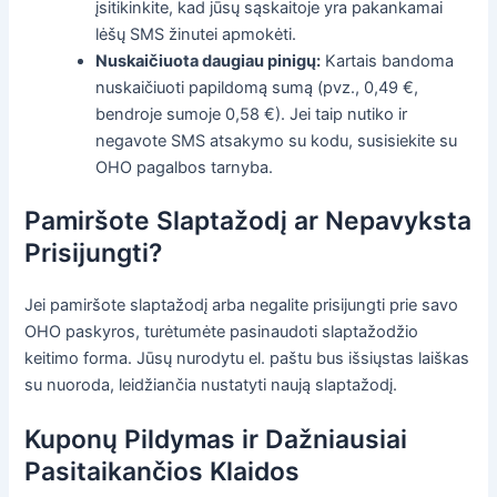
įsitikinkite, kad jūsų sąskaitoje yra pakankamai
lėšų SMS žinutei apmokėti.
Nuskaičiuota daugiau pinigų:
Kartais bandoma
nuskaičiuoti papildomą sumą (pvz., 0,49 €,
bendroje sumoje 0,58 €). Jei taip nutiko ir
negavote SMS atsakymo su kodu, susisiekite su
OHO pagalbos tarnyba.
Pamiršote Slaptažodį ar Nepavyksta
Prisijungti?
Jei pamiršote slaptažodį arba negalite prisijungti prie savo
OHO paskyros, turėtumėte pasinaudoti slaptažodžio
keitimo forma. Jūsų nurodytu el. paštu bus išsiųstas laiškas
su nuoroda, leidžiančia nustatyti naują slaptažodį.
Kuponų Pildymas ir Dažniausiai
Pasitaikančios Klaidos