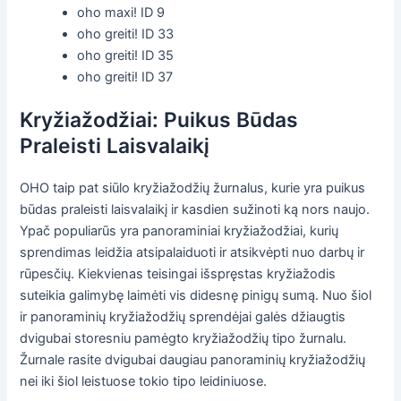
oho maxi! ID 9
oho greiti! ID 33
oho greiti! ID 35
oho greiti! ID 37
Kryžiažodžiai: Puikus Būdas
Praleisti Laisvalaikį
OHO taip pat siūlo kryžiažodžių žurnalus, kurie yra puikus
būdas praleisti laisvalaikį ir kasdien sužinoti ką nors naujo.
Ypač populiarūs yra panoraminiai kryžiažodžiai, kurių
sprendimas leidžia atsipalaiduoti ir atsikvėpti nuo darbų ir
rūpesčių. Kiekvienas teisingai išspręstas kryžiažodis
suteikia galimybę laimėti vis didesnę pinigų sumą. Nuo šiol
ir panoraminių kryžiažodžių sprendėjai galės džiaugtis
dvigubai storesniu pamėgto kryžiažodžių tipo žurnalu.
Žurnale rasite dvigubai daugiau panoraminių kryžiažodžių
nei iki šiol leistuose tokio tipo leidiniuose.