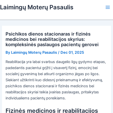
Skip
Laimingų Moterų Pasaulis
to
Ma
content
Me
Psichikos dienos stacionaras ir fizinės
medicinos bei reabilitacijos skyrius:
kompleksinės paslaugos pacientų gerovei
By
Laimingų Moterų Pasaulis
/
Dec 01, 2025
Reabilitacija yra labai svarbus daugelio ligų gydymo etapas,
padedantis pacientui grįžti į visavertį fizinį, emocinį bei
socialinį gyvenimą bei atkurti organizmo jėgas po ligos.
Siekiant užtikrinti kuo didesnį prieinamumą ir efektyvumą,
psichikos dienos stacionarai ir fizinės medicinos bei
reabilitacijos skyriai teikia įvairias paslaugas, pritaikytas
individualiems pacientų poreikiams.
Fizinės medicinos ir reabilitacijos