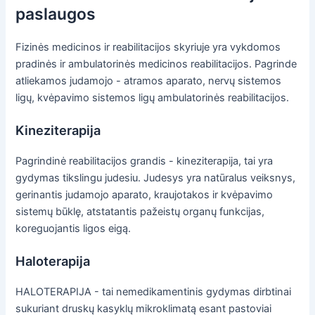
paslaugos
Fizinės medicinos ir reabilitacijos skyriuje yra vykdomos
pradinės ir ambulatorinės medicinos reabilitacijos. Pagrinde
atliekamos judamojo - atramos aparato, nervų sistemos
ligų, kvėpavimo sistemos ligų ambulatorinės reabilitacijos.
Kineziterapija
Pagrindinė reabilitacijos grandis - kineziterapija, tai yra
gydymas tikslingu judesiu. Judesys yra natūralus veiksnys,
gerinantis judamojo aparato, kraujotakos ir kvėpavimo
sistemų būklę, atstatantis pažeistų organų funkcijas,
koreguojantis ligos eigą.
Haloterapija
HALOTERAPIJA - tai nemedikamentinis gydymas dirbtinai
sukuriant druskų kasyklų mikroklimatą esant pastoviai