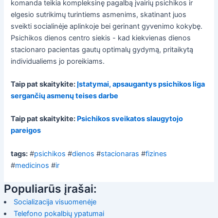
komanda teikia kompleksinę pagalbą įvairių psichikos ir
elgesio sutrikimų turintiems asmenims, skatinant juos
sveikti socialinėje aplinkoje bei gerinant gyvenimo kokybę.
Psichikos dienos centro siekis - kad kiekvienas dienos
stacionaro pacientas gautų optimalų gydymą, pritaikytą
individualiems jo poreikiams.
Taip pat skaitykite:
Įstatymai, apsaugantys psichikos liga
sergančių asmenų teises darbe
Taip pat skaitykite:
Psichikos sveikatos slaugytojo
pareigos
tags:
#
psichikos
#
dienos
#
stacionaras
#
fizines
#
medicinos
#
ir
Populiarūs įrašai:
Socializacija visuomenėje
Telefono pokalbių ypatumai