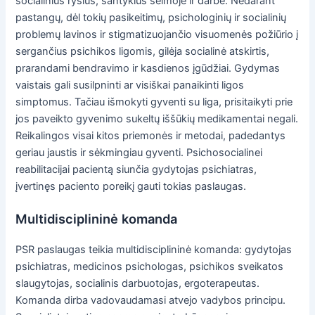
socialinius ryšius, santykius šeimoje ir darbe. Nedarant
pastangų, dėl tokių pasikeitimų, psichologinių ir socialinių
problemų lavinos ir stigmatizuojančio visuomenės požiūrio į
sergančius psichikos ligomis, gilėja socialinė atskirtis,
prarandami bendravimo ir kasdienos įgūdžiai. Gydymas
vaistais gali susilpninti ar visiškai panaikinti ligos
simptomus. Tačiau išmokyti gyventi su liga, prisitaikyti prie
jos paveikto gyvenimo sukeltų iššūkių medikamentai negali.
Reikalingos visai kitos priemonės ir metodai, padedantys
geriau jaustis ir sėkmingiau gyventi. Psichosocialinei
reabilitacijai pacientą siunčia gydytojas psichiatras,
įvertinęs paciento poreikį gauti tokias paslaugas.
Multidisciplininė komanda
PSR paslaugas teikia multidisciplininė komanda: gydytojas
psichiatras, medicinos psichologas, psichikos sveikatos
slaugytojas, socialinis darbuotojas, ergoterapeutas.
Komanda dirba vadovaudamasi atvejo vadybos principu.