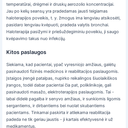
temperatūrai, drėgmei ir druskų aerozolio koncentracijai.
Jau po kelių seansų yra pradedamas jausti teigiamas
haloterapijos poveikis, t. y. žmogus ima lengviau atsikosėti,
pasidaro lengviau kvėpuoti, pradeda valytis bronchai.
Haloterapija pasižymi ir priešuždegiminiu poveikiu, ji saugo
kvėpavimo takus nuo infekcijų.
Kitos paslaugos
Siekiama, kad pacientai, ypač vyresniojo amžiaus, galėtų
pasinaudoti fizinės medicinos ir reabilitacijos paslaugomis.
Įstaigos įrengė patalpas, nupirko reikalingos šiuolaikiškos
įrangos, todėl dabar pacientai čia pat, poliklinikoje, gali
pasinaudoti masažo, elektroterapijos paslaugomis. Tai -
labai didelė pagalba ir senyvo amžiaus, ir sunkiomis ligomis
sergantiems, ir dirbantiems bei nuolat skubantiems
pacientams. Tinkamai paskirta ir atliekama reabilitacija
padeda ne tik geriau jaustis - ji kartais efektyvesnė ir už
medikamentus.