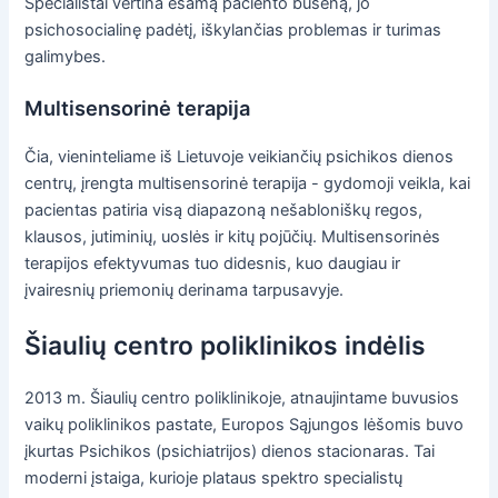
Specialistai vertina esamą paciento būseną, jo
psichosocialinę padėtį, iškylančias problemas ir turimas
galimybes.
Multisensorinė terapija
Čia, vieninteliame iš Lietuvoje veikiančių psichikos dienos
centrų, įrengta multisensorinė terapija - gydomoji veikla, kai
pacientas patiria visą diapazoną nešabloniškų regos,
klausos, jutiminių, uoslės ir kitų pojūčių. Multisensorinės
terapijos efektyvumas tuo didesnis, kuo daugiau ir
įvairesnių priemonių derinama tarpusavyje.
Šiaulių centro poliklinikos indėlis
2013 m. Šiaulių centro poliklinikoje, atnaujintame buvusios
vaikų poliklinikos pastate, Europos Sąjungos lėšomis buvo
įkurtas Psichikos (psichiatrijos) dienos stacionaras. Tai
moderni įstaiga, kurioje plataus spektro specialistų