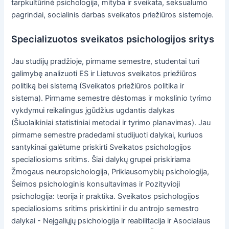
tarpkultūrinė psichologija, mityba ir sveikata, seksualumo
pagrindai, socialinis darbas sveikatos priežiūros sistemoje.
Specializuotos sveikatos psichologijos sritys
Jau studijų pradžioje, pirmame semestre, studentai turi
galimybę analizuoti ES ir Lietuvos sveikatos priežiūros
politiką bei sistemą (Sveikatos priežiūros politika ir
sistema). Pirmame semestre dėstomas ir mokslinio tyrimo
vykdymui reikalingus įgūdžius ugdantis dalykas
(Šiuolaikiniai statistiniai metodai ir tyrimo planavimas). Jau
pirmame semestre pradedami studijuoti dalykai, kuriuos
santykinai galėtume priskirti Sveikatos psichologijos
specialiosioms sritims. Šiai dalykų grupei priskiriama
Žmogaus neuropsichologija, Priklausomybių psichologija,
Šeimos psichologinis konsultavimas ir Pozityvioji
psichologija: teorija ir praktika. Sveikatos psichologijos
specialiosioms sritims priskirtini ir du antrojo semestro
dalykai - Neįgaliųjų psichologija ir reabilitacija ir Asocialaus