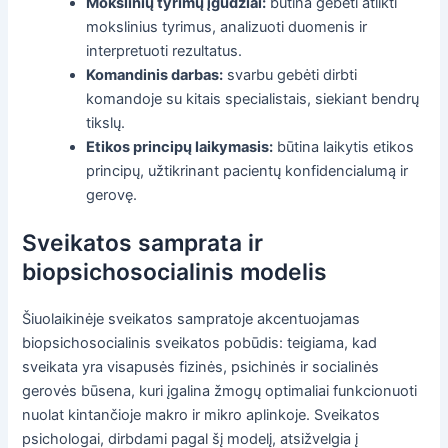
Mokslinių tyrimų įgūdžiai:
būtina gebėti atlikti
mokslinius tyrimus, analizuoti duomenis ir
interpretuoti rezultatus.
Komandinis darbas:
svarbu gebėti dirbti
komandoje su kitais specialistais, siekiant bendrų
tikslų.
Etikos principų laikymasis:
būtina laikytis etikos
principų, užtikrinant pacientų konfidencialumą ir
gerovę.
Sveikatos samprata ir
biopsichosocialinis modelis
Šiuolaikinėje sveikatos sampratoje akcentuojamas
biopsichosocialinis sveikatos pobūdis: teigiama, kad
sveikata yra visapusės fizinės, psichinės ir socialinės
gerovės būsena, kuri įgalina žmogų optimaliai funkcionuoti
nuolat kintančioje makro ir mikro aplinkoje. Sveikatos
psichologai, dirbdami pagal šį modelį, atsižvelgia į