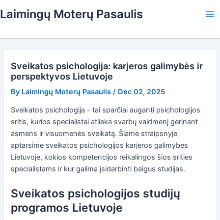
Skip
Laimingų Moterų Pasaulis
to
Ma
content
Me
Sveikatos psichologija: karjeros galimybės ir
perspektyvos Lietuvoje
By
Laimingų Moterų Pasaulis
/
Dec 02, 2025
Sveikatos psichologija - tai sparčiai auganti psichologijos
sritis, kurios specialistai atlieka svarbų vaidmenį gerinant
asmens ir visuomenės sveikatą. Šiame straipsnyje
aptarsime sveikatos psichologijos karjeros galimybes
Lietuvoje, kokios kompetencijos reikalingos šios srities
specialistams ir kur galima įsidarbinti baigus studijas.
Sveikatos psichologijos studijų
programos Lietuvoje