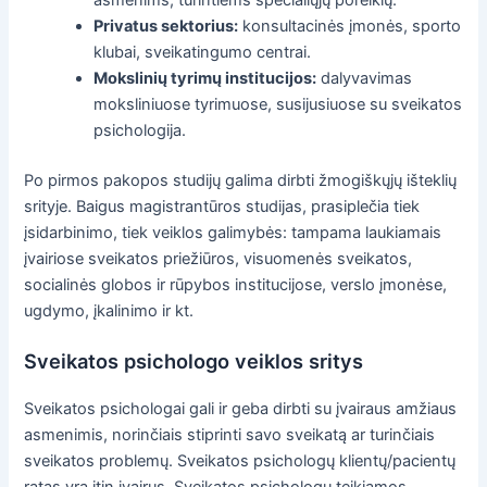
asmenims, turintiems specialiųjų poreikių.
Privatus sektorius:
konsultacinės įmonės, sporto
klubai, sveikatingumo centrai.
Mokslinių tyrimų institucijos:
dalyvavimas
moksliniuose tyrimuose, susijusiuose su sveikatos
psichologija.
Po pirmos pakopos studijų galima dirbti žmogiškųjų išteklių
srityje. Baigus magistrantūros studijas, prasiplečia tiek
įsidarbinimo, tiek veiklos galimybės: tampama laukiamais
įvairiose sveikatos priežiūros, visuomenės sveikatos,
socialinės globos ir rūpybos institucijose, verslo įmonėse,
ugdymo, įkalinimo ir kt.
Sveikatos psichologo veiklos sritys
Sveikatos psichologai gali ir geba dirbti su įvairaus amžiaus
asmenimis, norinčiais stiprinti savo sveikatą ar turinčiais
sveikatos problemų. Sveikatos psichologų klientų/pacientų