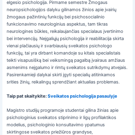
elgesio psichologija. Pirmame semestre Žmogaus
neuropsichologijos dalyku gilinamos žinios apie įvairių
žmogaus pažintinių funkcijų bei psichosocialinio
funkcionavimo neurologinius aspektus, tam tikras
neurologines būkles, reikalaujančias specialaus įvertinimo
bei intervencijų. Neįgaliųjų psichologija ir reabilitacija skirta
vienai plačiausių ir svarbiausių sveikatos psichologo
funkcijų, tai yra dirbant komandoje su kitais specialistais
teikti visapusišką bei veiksmingą pagalbą įvairaus amžiaus
asmenims neįgalumo ir rimtų sveikatos sutrikdymų atvejais.
Pasirenkamieji dalykai skirti įgyti specialių atitinkamos
srities žinių, reikalingų sprendžiant aktualias problemas.
Taip pat skaitykite:
Sveikatos psichologija pasaulyje
Magistro studijų programoje studentai gilina žinias apie
psichologinius sveikatos stiprinimo ir ligų profilaktikos
modelius, psichologinio konsultavimo ypatumus
skirtingose sveikatos priežiūros grandyse,