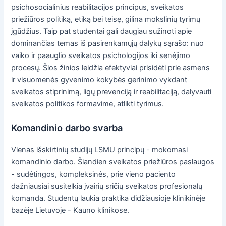
psichosocialinius reabilitacijos principus, sveikatos
priežiūros politiką, etiką bei teisę, gilina mokslinių tyrimų
įgūdžius. Taip pat studentai gali daugiau sužinoti apie
dominančias temas iš pasirenkamųjų dalykų sąrašo: nuo
vaiko ir paauglio sveikatos psichologijos iki senėjimo
procesų. Šios žinios leidžia efektyviai prisidėti prie asmens
ir visuomenės gyvenimo kokybės gerinimo vykdant
sveikatos stiprinimą, ligų prevenciją ir reabilitaciją, dalyvauti
sveikatos politikos formavime, atlikti tyrimus.
Komandinio darbo svarba
Vienas išskirtinių studijų LSMU principų - mokomasi
komandinio darbo. Šiandien sveikatos priežiūros paslaugos
- sudėtingos, kompleksinės, prie vieno paciento
dažniausiai susitelkia įvairių sričių sveikatos profesionalų
komanda. Studentų laukia praktika didžiausioje klinikinėje
bazėje Lietuvoje - Kauno klinikose.