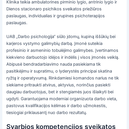
Klinika teikia ambulatorines pirminio lygio, antrinio lygio ir
Dienos stacionaro psichikos sveikatos priežiūros
paslaugas, individualias ir grupines psichoterapijos
paslaugas.
UAB „Darbo psichologija“ siūlo įdomų, kupiną iššūkių bei
karjeros vystymo galimybių darbą. Įmonė suteikia
profesinio ir asmeninio tobulėjimo galimybes. Įvertinamos
kiekvieno darbuotojo idėjos ir indėlis į visos įmonės veiklą.
Abipusė bendradarbiavimo nauda pasiekiama tik
pasitikėjimu ir supratimu, o lyderystės principai skatina
ryžtą ir operatyvumą. Rinkdamiesi komandos narius ne tik
siekiame pritraukti atvirus, aktyvius, norinčius pasiekti
daugiau darbuotojus, bet ir stengiamės juos išlaikyti bei
ugdyti. Garantuojama moderniai organizuota darbo vieta,
pastovus kvalifikacijos kėlimas ir darbo užmokestis,
tiesiogiai priklausantį nuo darbo rezultatų.
Svarbios kompetencijos sveikatos