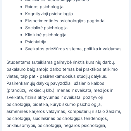
Raidos psichologija
Kognityvioji psichologija
Eksperimentinės psichologijos pagrindai
Socialinė psichologija
Klinikinė psichologija
Psichiatrija
Sveikatos priežiūros sistema, politika ir valdymas
Studentams suteikiama galimybė rinktis kursinių darbų,
bakalauro baigiamojo darbo temas bei praktikos atlikimo
vietas, taip pat - pasirenkamuosius studijų dalykus.
Pasirenkamųjų dalykų pavyzdžiai: užsienio kalbos
(prancūzų, vokiečių klb.), menas ir sveikata, medijos ir
sveikata, fizinis aktyvumas ir sveikata, pozityvioji
psichologija, bioetika, kūrybiškumo psichologija,
asmeninės karjeros valdymas, kompiuterių ir stalo žaidimų
psichologija, šiuolaikinės psichologijos tendencijos,
priklausomybių psichologija, negalios psichologija,