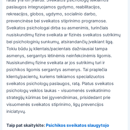
ratas yra itin įvairus. Sveikatos psichologų teikiamos
paslaugos integruojamos gydymo, reabilitacijos,
rekreacijos, globos, ugdymo, socialinio darbo,
prevencinėse bei sveikatos stiprinimo programose.
Sveikatos psichologai dirba su asmenimis, turinčiais
nusiskundimų fizine sveikata ar fizinės sveikatos sutrikimų
bei psichologinių sunkumų, atsirandančių įveikiant ligą.
Tokiu būdu jų klientais/pacientais dažniausiai tampa
asmenys, sergantys lėtinėmis neinfekcinėmis ligomis.
Nusiskundimų fizine sveikata ar jos sutrikimų turi ir
psichikos ligomis sergantys asmenys. Tai praplečia
klientų/pacientų, kuriems teikiamos specializuotos
sveikatos psichologų paslaugos, ratą. Platus sveikatos
psichologų veiklos laukas - visuomenės sveikatinimo
strategijų kūrimas bei įgyvendinimas, prisidedant prie
visuomenės sveikatos stiprinimo, ligų prevencijos
iniciatyvų.
Taip pat skaitykite:
Psichikos sveikatos slaugytojo