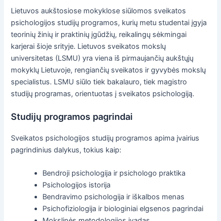
Lietuvos aukštosiose mokyklose siūlomos sveikatos
psichologijos studijų programos, kurių metu studentai įgyja
teorinių žinių ir praktinių įgūdžių, reikalingų sėkmingai
karjerai šioje srityje. Lietuvos sveikatos mokslų
universitetas (LSMU) yra viena iš pirmaujančių aukštųjų
mokyklų Lietuvoje, rengiančių sveikatos ir gyvybės mokslų
specialistus. LSMU siūlo tiek bakalauro, tiek magistro
studijų programas, orientuotas į sveikatos psichologiją.
Studijų programos pagrindai
Sveikatos psichologijos studijų programos apima įvairius
pagrindinius dalykus, tokius kaip:
Bendroji psichologija ir psichologo praktika
Psichologijos istorija
Bendravimo psichologija ir iškalbos menas
Psichofiziologija ir biologiniai elgsenos pagrindai
Mokslinės metodologijos įvadas