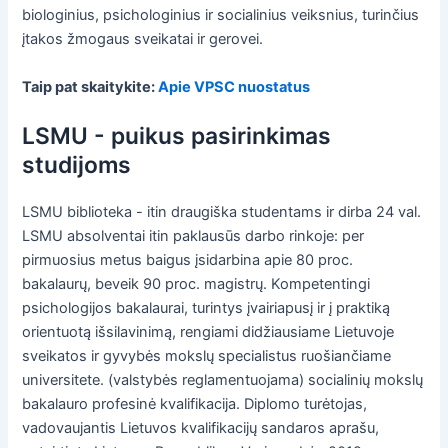
biologinius, psichologinius ir socialinius veiksnius, turinčius
įtakos žmogaus sveikatai ir gerovei.
Taip pat skaitykite:
Apie VPSC nuostatus
LSMU - puikus pasirinkimas
studijoms
LSMU biblioteka - itin draugiška studentams ir dirba 24 val.
LSMU absolventai itin paklausūs darbo rinkoje: per
pirmuosius metus baigus įsidarbina apie 80 proc.
bakalaurų, beveik 90 proc. magistrų. Kompetentingi
psichologijos bakalaurai, turintys įvairiapusį ir į praktiką
orientuotą išsilavinimą, rengiami didžiausiame Lietuvoje
sveikatos ir gyvybės mokslų specialistus ruošiančiame
universitete. (valstybės reglamentuojama) socialinių mokslų
bakalauro profesinė kvalifikacija. Diplomo turėtojas,
vadovaujantis Lietuvos kvalifikacijų sandaros aprašu,