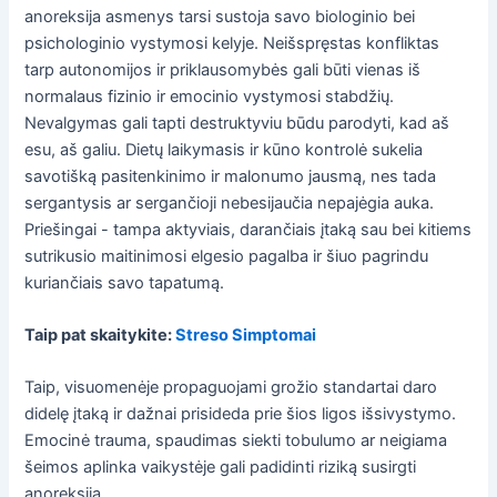
anoreksija asmenys tarsi sustoja savo biologinio bei
psichologinio vystymosi kelyje. Neišspręstas konfliktas
tarp autonomijos ir priklausomybės gali būti vienas iš
normalaus fizinio ir emocinio vystymosi stabdžių.
Nevalgymas gali tapti destruktyviu būdu parodyti, kad aš
esu, aš galiu. Dietų laikymasis ir kūno kontrolė sukelia
savotišką pasitenkinimo ir malonumo jausmą, nes tada
sergantysis ar sergančioji nebesijaučia nepajėgia auka.
Priešingai - tampa aktyviais, darančiais įtaką sau bei kitiems
sutrikusio maitinimosi elgesio pagalba ir šiuo pagrindu
kuriančiais savo tapatumą.
Taip pat skaitykite:
Streso Simptomai
Taip, visuomenėje propaguojami grožio standartai daro
didelę įtaką ir dažnai prisideda prie šios ligos išsivystymo.
Emocinė trauma, spaudimas siekti tobulumo ar neigiama
šeimos aplinka vaikystėje gali padidinti riziką susirgti
anoreksija.