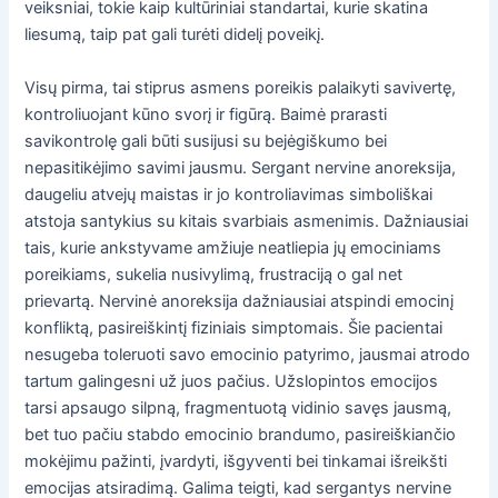
veiksniai, tokie kaip kultūriniai standartai, kurie skatina
liesumą, taip pat gali turėti didelį poveikį.
Visų pirma, tai stiprus asmens poreikis palaikyti savivertę,
kontroliuojant kūno svorį ir figūrą. Baimė prarasti
savikontrolę gali būti susijusi su bejėgiškumo bei
nepasitikėjimo savimi jausmu. Sergant nervine anoreksija,
daugeliu atvejų maistas ir jo kontroliavimas simboliškai
atstoja santykius su kitais svarbiais asmenimis. Dažniausiai
tais, kurie ankstyvame amžiuje neatliepia jų emociniams
poreikiams, sukelia nusivylimą, frustraciją o gal net
prievartą. Nervinė anoreksija dažniausiai atspindi emocinį
konfliktą, pasireiškintį fiziniais simptomais. Šie pacientai
nesugeba toleruoti savo emocinio patyrimo, jausmai atrodo
tartum galingesni už juos pačius. Užslopintos emocijos
tarsi apsaugo silpną, fragmentuotą vidinio savęs jausmą,
bet tuo pačiu stabdo emocinio brandumo, pasireiškiančio
mokėjimu pažinti, įvardyti, išgyventi bei tinkamai išreikšti
emocijas atsiradimą. Galima teigti, kad sergantys nervine