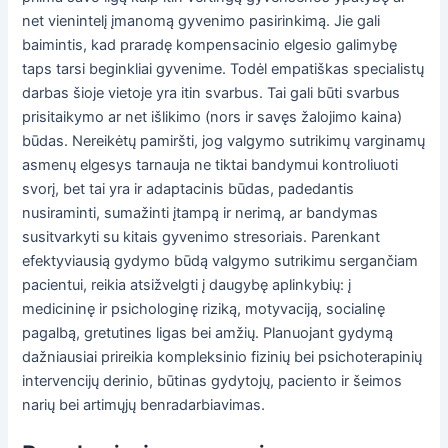
net vienintelį įmanomą gyvenimo pasirinkimą. Jie gali
baimintis, kad praradę kompensacinio elgesio galimybę
taps tarsi beginkliai gyvenime. Todėl empatiškas specialistų
darbas šioje vietoje yra itin svarbus. Tai gali būti svarbus
prisitaikymo ar net išlikimo (nors ir savęs žalojimo kaina)
būdas. Nereikėtų pamiršti, jog valgymo sutrikimų varginamų
asmenų elgesys tarnauja ne tiktai bandymui kontroliuoti
svorį, bet tai yra ir adaptacinis būdas, padedantis
nusiraminti, sumažinti įtampą ir nerimą, ar bandymas
susitvarkyti su kitais gyvenimo stresoriais. Parenkant
efektyviausią gydymo būdą valgymo sutrikimu sergančiam
pacientui, reikia atsižvelgti į daugybę aplinkybių: į
medicininę ir psichologinę riziką, motyvaciją, socialinę
pagalbą, gretutines ligas bei amžių. Planuojant gydymą
dažniausiai prireikia kompleksinio fizinių bei psichoterapinių
intervencijų derinio, būtinas gydytojų, paciento ir šeimos
narių bei artimųjų benradarbiavimas.