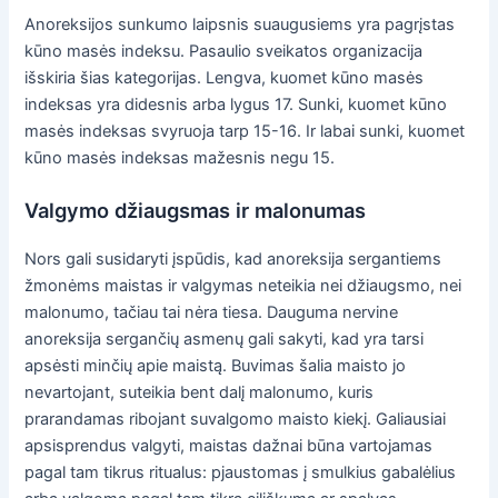
Anoreksijos sunkumo laipsnis suaugusiems yra pagrįstas
kūno masės indeksu. Pasaulio sveikatos organizacija
išskiria šias kategorijas. Lengva, kuomet kūno masės
indeksas yra didesnis arba lygus 17. Sunki, kuomet kūno
masės indeksas svyruoja tarp 15-16. Ir labai sunki, kuomet
kūno masės indeksas mažesnis negu 15.
Valgymo džiaugsmas ir malonumas
Nors gali susidaryti įspūdis, kad anoreksija sergantiems
žmonėms maistas ir valgymas neteikia nei džiaugsmo, nei
malonumo, tačiau tai nėra tiesa. Dauguma nervine
anoreksija sergančių asmenų gali sakyti, kad yra tarsi
apsėsti minčių apie maistą. Buvimas šalia maisto jo
nevartojant, suteikia bent dalį malonumo, kuris
prarandamas ribojant suvalgomo maisto kiekį. Galiausiai
apsisprendus valgyti, maistas dažnai būna vartojamas
pagal tam tikrus ritualus: pjaustomas į smulkius gabalėlius