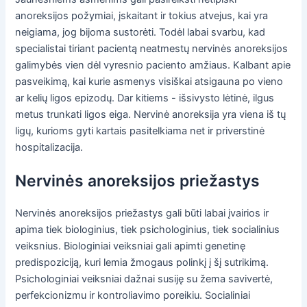
anoreksijos požymiai, įskaitant ir tokius atvejus, kai yra
neigiama, jog bijoma sustorėti. Todėl labai svarbu, kad
specialistai tiriant pacientą neatmestų nervinės anoreksijos
galimybės vien dėl vyresnio paciento amžiaus. Kalbant apie
pasveikimą, kai kurie asmenys visiškai atsigauna po vieno
ar kelių ligos epizodų. Dar kitiems - išsivysto lėtinė, ilgus
metus trunkati ligos eiga. Nervinė anoreksija yra viena iš tų
ligų, kurioms gyti kartais pasitelkiama net ir priverstinė
hospitalizacija.
Nervinės anoreksijos priežastys
Nervinės anoreksijos priežastys gali būti labai įvairios ir
apima tiek biologinius, tiek psichologinius, tiek socialinius
veiksnius. Biologiniai veiksniai gali apimti genetinę
predispoziciją, kuri lemia žmogaus polinkį į šį sutrikimą.
Psichologiniai veiksniai dažnai susiję su žema savivertė,
perfekcionizmu ir kontroliavimo poreikiu. Socialiniai