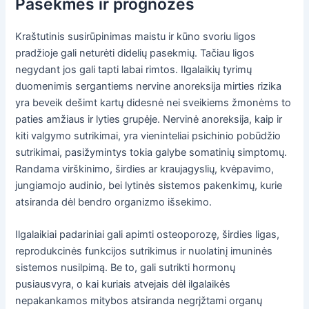
Pasekmės ir prognozės
Kraštutinis susirūpinimas maistu ir kūno svoriu ligos
pradžioje gali neturėti didelių pasekmių. Tačiau ligos
negydant jos gali tapti labai rimtos. Ilgalaikių tyrimų
duomenimis sergantiems nervine anoreksija mirties rizika
yra beveik dešimt kartų didesnė nei sveikiems žmonėms to
paties amžiaus ir lyties grupėje. Nervinė anoreksija, kaip ir
kiti valgymo sutrikimai, yra vieninteliai psichinio pobūdžio
sutrikimai, pasižymintys tokia galybe somatinių simptomų.
Randama virškinimo, širdies ar kraujagyslių, kvėpavimo,
jungiamojo audinio, bei lytinės sistemos pakenkimų, kurie
atsiranda dėl bendro organizmo išsekimo.
Ilgalaikiai padariniai gali apimti osteoporozę, širdies ligas,
reprodukcinės funkcijos sutrikimus ir nuolatinį imuninės
sistemos nusilpimą. Be to, gali sutrikti hormonų
pusiausvyra, o kai kuriais atvejais dėl ilgalaikės
nepakankamos mitybos atsiranda negrįžtami organų