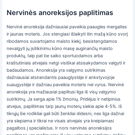
Nervinės anoreksijos paplitimas
Nervinė anoreksija dažniausiai paveikia paaugles mergaites
ir jaunas moteris. Jos stengiasi išlaikyti itin mažą kūno svorį
ribodamos suvartojamo maisto kiekį, besistengdamos
nevalgyti jų įsitikinimu kūno masę auginančių maisto
produktų, taip pat be saiko sportuodamos arba
kraštutiniais atvejais netgi visiškai atsisakydamos valgyti ir
badaudamos. Anoreksija yra valgymo sutrikimas
dažniausiai atsirandantis paauglystėje ir ankstyvojoje
suaugystėje ir dažniau paveikia moteris nei vyrus. Nervinė
anoreksija yra mažiausiai paplitusi liga iš visų valgymo
sutrikimų. Ja serga apie 1% žmonių. Pridėjus ir netipinius
atvejus, paplitimas tarp jaunų moterų siekia apie 4-5%. Iš
tikrųjų šie rodikliai gali būti ženkliai didesni, nes liga dažnai
yra slepiama ir tikrai ne visais atvejais yra kreipiamasi
pagalbos į specialistus. Ir nors nervinės anoreksijos