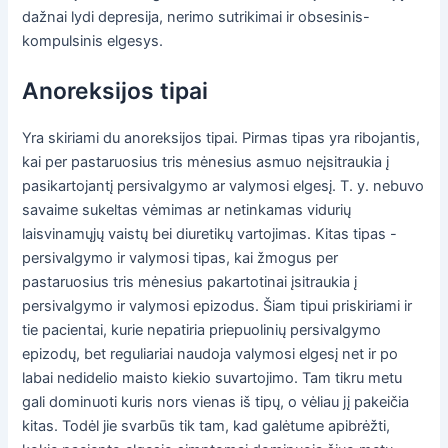
dažnai lydi depresija, nerimo sutrikimai ir obsesinis-
kompulsinis elgesys.
Anoreksijos tipai
Yra skiriami du anoreksijos tipai. Pirmas tipas yra ribojantis,
kai per pastaruosius tris mėnesius asmuo neįsitraukia į
pasikartojantį persivalgymo ar valymosi elgesį. T. y. nebuvo
savaime sukeltas vėmimas ar netinkamas vidurių
laisvinamųjų vaistų bei diuretikų vartojimas. Kitas tipas -
persivalgymo ir valymosi tipas, kai žmogus per
pastaruosius tris mėnesius pakartotinai įsitraukia į
persivalgymo ir valymosi epizodus. Šiam tipui priskiriami ir
tie pacientai, kurie nepatiria priepuolinių persivalgymo
epizodų, bet reguliariai naudoja valymosi elgesį net ir po
labai nedidelio maisto kiekio suvartojimo. Tam tikru metu
gali dominuoti kuris nors vienas iš tipų, o vėliau jį pakeičia
kitas. Todėl jie svarbūs tik tam, kad galėtume apibrėžti,