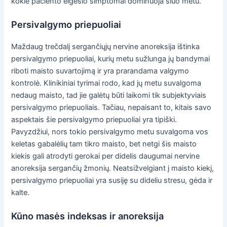
kokie paciento elgesio simptomai dominuoja šiuo metu.
Persivalgymo priepuoliai
Maždaug trečdalį sergančiųjų nervine anoreksija ištinka
persivalgymo priepuoliai, kurių metu sužlunga jų bandymai
riboti maisto suvartojimą ir yra prarandama valgymo
kontrolė. Klinikiniai tyrimai rodo, kad jų metu suvalgoma
nedaug maisto, tad jie galėtų būti laikomi tik subjektyviais
persivalgymo priepuoliais. Tačiau, nepaisant to, kitais savo
aspektais šie persivalgymo priepuoliai yra tipiški.
Pavyzdžiui, nors tokio persivalgymo metu suvalgoma vos
keletas gabalėlių tam tikro maisto, bet netgi šis maisto
kiekis gali atrodyti gerokai per didelis daugumai nervine
anoreksija sergančių žmonių. Neatsižvelgiant į maisto kiekį,
persivalgymo priepuoliai yra susiję su dideliu stresu, gėda ir
kalte.
Kūno masės indeksas ir anoreksija