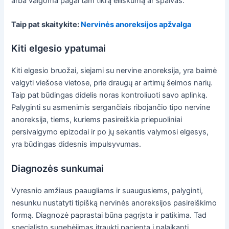
arba valgoma pagal tam tikrą eiliškumą ar spalvas.
Taip pat skaitykite:
Nervinės anoreksijos apžvalga
Kiti elgesio ypatumai
Kiti elgesio bruožai, siejami su nervine anoreksija, yra baimė
valgyti viešose vietose, prie draugų ar artimų šeimos narių.
Taip pat būdingas didelis noras kontroliuoti savo aplinką.
Palyginti su asmenimis sergančiais ribojančio tipo nervine
anoreksija, tiems, kuriems pasireiškia priepuoliniai
persivalgymo epizodai ir po jų sekantis valymosi elgesys,
yra būdingas didesnis impulsyvumas.
Diagnozės sunkumai
Vyresnio amžiaus paaugliams ir suaugusiems, palyginti,
nesunku nustatyti tipišką nervinės anoreksijos pasireiškimo
formą. Diagnozė paprastai būna pagrįsta ir patikima. Tad
specialisto sugebėjimas įtraukti pacientą į palaikantį