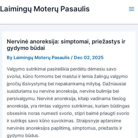
Skip
Laimingų Moterų Pasaulis
to
Ma
content
Me
Nervinė anoreksija: simptomai, priežastys ir
gydymo būdai
By
Laimingų Moterų Pasaulis
/
Dec 02, 2025
Valgymo sutrikimai pasireiškia perdėtu dėmesiu savo
svoriui, kūno formoms bei maistui ir lemia žalingų valgymo
įpročių išsivystymą bei nepakankamą mitybą. Dažniausiai
susiduriama su nervine anoreksija, nervine bulimija bei
persivalgymu. Nervinė anoreksija, kitaip vadinama tiesiog
anoreksija, yra rimtas valgymo sutrikimas, kuriam būdingas
obsesinis noras numesti svorio, stipri baimė priaugti svorio
ir sutrikęs savo kūno suvokimas. Straipsnyje aptarsime
nervinės anoreksijos paplitimą, simptomus, priežastis ir
gydymo būdus.