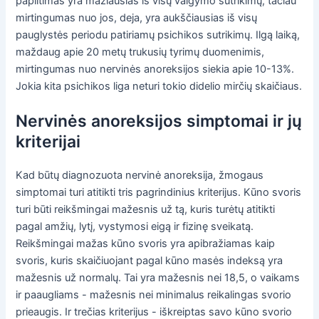
paplitimas yra mažiausias iš visų valgymo sutrikimų, tačiau
mirtingumas nuo jos, deja, yra aukščiausias iš visų
pauglystės periodu patiriamų psichikos sutrikimų. Ilgą laiką,
maždaug apie 20 metų trukusių tyrimų duomenimis,
mirtingumas nuo nervinės anoreksijos siekia apie 10-13%.
Jokia kita psichikos liga neturi tokio didelio mirčių skaičiaus.
Nervinės anoreksijos simptomai ir jų
kriterijai
Kad būtų diagnozuota nervinė anoreksija, žmogaus
simptomai turi atitikti tris pagrindinius kriterijus. Kūno svoris
turi būti reikšmingai mažesnis už tą, kuris turėtų atitikti
pagal amžių, lytį, vystymosi eigą ir fizinę sveikatą.
Reikšmingai mažas kūno svoris yra apibražiamas kaip
svoris, kuris skaičiuojant pagal kūno masės indeksą yra
mažesnis už normalų. Tai yra mažesnis nei 18,5, o vaikams
ir paaugliams - mažesnis nei minimalus reikalingas svorio
prieaugis. Ir trečias kriterijus - iškreiptas savo kūno svorio