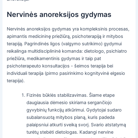
Nervinės anoreksijos gydymas
Nervinės anoreksijos gydymas yra kompleksinis procesas,
apimantis medicininę priežiūrą, psichoterapiją ir mitybos
terapiją. Pagrindinės ligos (valgymo sutrikimo) gydymui
reikalinga multidisciplininė komanda: dietologo, psichiatro
priežiūra, medikamentinis gydymas ir taip pat
psichoterapeuto konsultacijos - šeimos terapija bei
individuali terapija (pirmo pasirinkimo kognityvinė elgesio
terapija).
Fizinės būklės stabilizavimas. Šiame etape
daugiausia dėmesio skiriama sergančiojo
gyvybinių funkcijų atkūrimui. Gydytojai sudaro
subalansuotą mitybos planą, kuris padeda
palaipsniui atkurti sveiką svorį. Svario atstatymą
turėtų stebėti dietologas. Kadangi nervine