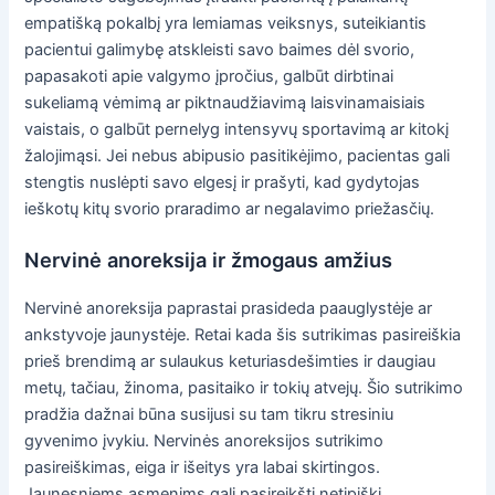
empatišką pokalbį yra lemiamas veiksnys, suteikiantis
pacientui galimybę atskleisti savo baimes dėl svorio,
papasakoti apie valgymo įpročius, galbūt dirbtinai
sukeliamą vėmimą ar piktnaudžiavimą laisvinamaisiais
vaistais, o galbūt pernelyg intensyvų sportavimą ar kitokį
žalojimąsi. Jei nebus abipusio pasitikėjimo, pacientas gali
stengtis nuslėpti savo elgesį ir prašyti, kad gydytojas
ieškotų kitų svorio praradimo ar negalavimo priežasčių.
Nervinė anoreksija ir žmogaus amžius
Nervinė anoreksija paprastai prasideda paauglystėje ar
ankstyvoje jaunystėje. Retai kada šis sutrikimas pasireiškia
prieš brendimą ar sulaukus keturiasdešimties ir daugiau
metų, tačiau, žinoma, pasitaiko ir tokių atvejų. Šio sutrikimo
pradžia dažnai būna susijusi su tam tikru stresiniu
gyvenimo įvykiu. Nervinės anoreksijos sutrikimo
pasireiškimas, eiga ir išeitys yra labai skirtingos.
Jaunesniems asmenims gali pasireikšti netipiški