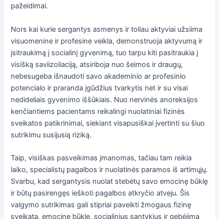
pažeidimai.
Nors kai kurie sergantys asmenys ir toliau aktyviai užsiima
visuomenine ir profesine veikla, demonstruoja aktyvumą ir
įsitraukimą į socialinį gyvenimą, tuo tarpu kiti pasitraukia į
visišką saviizoliaciją, atsiriboja nuo šeimos ir draugų,
nebesugeba išnaudoti savo akademinio ar profesinio
potencialo ir praranda įgūdžius tvarkytis net ir su visai
nedideliais gyvenimo iššūkiais. Nuo nervinės anoreksijos
kenčiantiems pacientams reikalingi nuolatiniai fizinės
sveikatos patikrinimai, siekiant visapusiškai įvertinti su šiuo
sutrikimu susijusią riziką.
Taip, visiškas pasveikimas įmanomas, tačiau tam reikia
laiko, specialistų pagalbos ir nuolatinės paramos iš artimųjų.
Svarbu, kad sergantysis nuolat stebėtų savo emocinę būklę
ir būtų pasirengęs ieškoti pagalbos atkryčio atveju. Šis
valgymo sutrikimas gali stipriai paveikti žmogaus fizinę
sveikatą, emocinę būklę, socialinius santykius ir gebėjimą