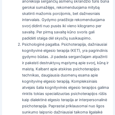
anoreksija sergančių asmenų skrandžio tūris būna
gerokai sumažėjęs, rekomenduojama mitybą
skatinti mažomis porcijomis, bet dažnesniais
intervalais. Gydymo pradžioje rekomenduojama
svorį didinti nuo pusės iki vieno kilogramo per
savaitę. Per pirmą savaitę kūno svoris gali
padidėti staiga dėl skysčių susikaupimo.
Psichologinė pagalba. Psichoterapija, dažniausiai
kognityvinė elgesio terapija (KET), yra pagrindinis
gydymo būdas. Ji padeda sergančiajam atpažinti
ir pakeisti destruktyvų mąstymą apie svorį, kūną ir
maistą. Kalbant apie atskiras psichoterapijos
technikas, daugiausia duomenų esama apie
kognityvinę elgesio terapiją. Kompleksiniais
atvejais šalia kognityvinės elgesio terapijos galima
rinktis tokias specializuotas psichoterapijos rūšis
kaip dialektinė elgesio terapija ar interpersonalinė
psichoterapija. Paprastai priklausomai nuo ligos
sunkumo laipsnio dažniausiai taikoma ilgalaikė