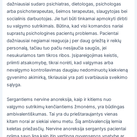
dažniausiai sudaro psichiatras, dietologas, psichologas
arba psichoterapeutas, šeimos terapeutas, slaugytojas bei
socialinis darbuotojas. Jie turi būti tinkamai apmokyti dirbti
su valgymo sutrikimais. Būtina, kad visi komandos nariai
suprastų psichologines pacientų problemas. Pacientai
dažniausiai negiamai reaguoja į per daug griežtą ir reiklų
personalą, tačiau tuo pačiu nesijaučia saugūs, jei
nesukuriamos tam tikros ribos. Įsipareigojimas keistis,
priimti atsakomybę, tikrai norėti, kad valgymas arba
nevalgymo kontroliavimas daugiau nedominuotų kiekvieną
gyvenimo akimirką, tikriausiai yra pati svarbiausia sveikimo
sąlyga.
Sergantiems nervine anoreksija, kaip ir kitiems nuo
valgymo sutrikimų kenčiantiems žmonėms, yra būdingas
ambivalentiškumas. Tai yra du prieštaraujantys vienas
kitam norai ar siekiai vienu metu. Šią ambivalenciją lemia
keletas priežasčių. Nervine anoreksija sergantys pacientai
priima savo ligą kaip itin vertingą gyvensenos ypatybę ar