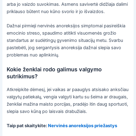
arba jo vaizdo suvokimas. Asmens savivertė didžiaja dalimi
priklauso būtent nuo kūno svorio ir jo išvaizdos.
Dažnai pirmieji nervinės anoreksijos simptomai pasireiškia
emocinio streso, spaudimo atitikti visuomenės grožio
standartus ar sudėtingų gyvenimo situacijų metu. Svarbu
pastebėti, jog sergantysis anoreksija dažnai slepia savo
problemas nuo aplinkinių.
Kokie ženklai rodo galimus valgymo
sutrikimus?
Atkreipkite dėmesį, jei vaikas ar paauglys atsisako anksčiau
valgytų patiekalų, vengia valgyti kartu su šeima ar draugais,
ženkliai mažina maisto porcijas, pradėjo itin daug sportuoti,
slepia savo kūną po laisvais drabužiais.
Taip pat skaitykite:
Nervinės anoreksijos priežastys