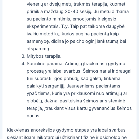
vienerių ar dvejų metų trukmės terapija, kuomet
prireikia maždaug 20-40 sesijų. Jų metu dirbama
su paciento mintimis, emocijomis ir elgesio
eksperimentais. T.y. Taip pat taikoma daugybė
įvairių metodikų, kurios augina pacientą kaip
asmenybę, didina jo psichologinį lankstumą bei
atsparumą.
Mitybos terapija.
Socialinė parama. Artimųjų įtraukimas į gydymo
procesą yra labai svarbus. Šeimos nariai ir draugai
turi suprasti ligos pobūdį, kad galėtų tinkamai
palaikyti sergantįjį. Jaunesniems pacientams,
ypač tiems, kurie yra priklausomi nuo artimųjų ar
globėjų, dažnai pasiteisina šeimos ar sisteminė
terapija, įtraukiant visus kartu gyvenančius šeimos
narius.
Kiekvienas anoreksijos gydymo etapas yra labai svarbus
siekiant ilgam laikotarpiui užtikrinant fizinę ir psichologinę