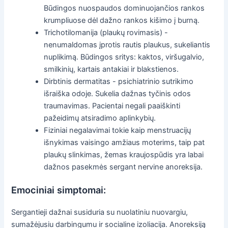
Būdingos nuospaudos dominuojančios rankos
krumpliuose dėl dažno rankos kišimo į burną.
Trichotilomanija (plaukų rovimasis) -
nenumaldomas įprotis rautis plaukus, sukeliantis
nuplikimą. Būdingos sritys: kaktos, viršugalvio,
smilkinių, kartais antakiai ir blakstienos.
Dirbtinis dermatitas - psichiatrinio sutrikimo
išraiška odoje. Sukelia dažnas tyčinis odos
traumavimas. Pacientai negali paaiškinti
pažeidimų atsiradimo aplinkybių.
Fiziniai negalavimai tokie kaip menstruacijų
išnykimas vaisingo amžiaus moterims, taip pat
plaukų slinkimas, žemas kraujospūdis yra labai
dažnos pasekmės sergant nervine anoreksija.
Emociniai simptomai:
Sergantieji dažnai susiduria su nuolatiniu nuovargiu,
sumažėjusiu darbingumu ir socialine izoliacija. Anoreksiją