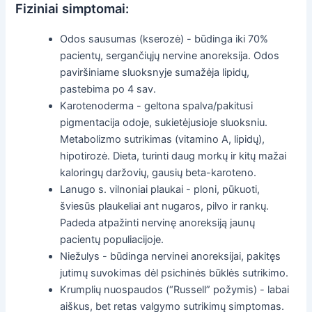
Fiziniai simptomai:
Odos sausumas (kserozė) - būdinga iki 70%
pacientų, sergančiųjų nervine anoreksija. Odos
paviršiniame sluoksnyje sumažėja lipidų,
pastebima po 4 sav.
Karotenoderma - geltona spalva/pakitusi
pigmentacija odoje, sukietėjusioje sluoksniu.
Metabolizmo sutrikimas (vitamino A, lipidų),
hipotirozė. Dieta, turinti daug morkų ir kitų mažai
kaloringų daržovių, gausių beta-karoteno.
Lanugo s. vilnoniai plaukai - ploni, pūkuoti,
šviesūs plaukeliai ant nugaros, pilvo ir rankų.
Padeda atpažinti nervinę anoreksiją jaunų
pacientų populiacijoje.
Niežulys - būdinga nervinei anoreksijai, pakitęs
jutimų suvokimas dėl psichinės būklės sutrikimo.
Krumplių nuospaudos (“Russell” požymis) - labai
aiškus, bet retas valgymo sutrikimų simptomas.