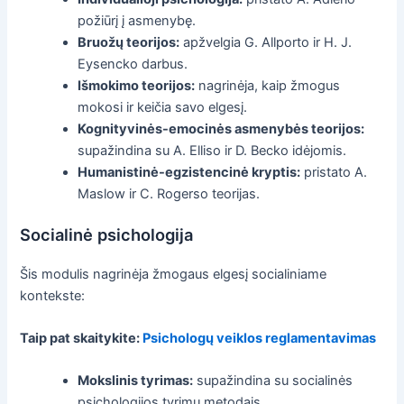
požiūrį į asmenybę.
Bruožų teorijos:
apžvelgia G. Allporto ir H. J.
Eysencko darbus.
Išmokimo teorijos:
nagrinėja, kaip žmogus
mokosi ir keičia savo elgesį.
Kognityvinės-emocinės asmenybės teorijos:
supažindina su A. Elliso ir D. Becko idėjomis.
Humanistinė-egzistencinė kryptis:
pristato A.
Maslow ir C. Rogerso teorijas.
Socialinė psichologija
Šis modulis nagrinėja žmogaus elgesį socialiniame
kontekste:
Taip pat skaitykite:
Psichologų veiklos reglamentavimas
Mokslinis tyrimas:
supažindina su socialinės
psichologijos tyrimų metodais.