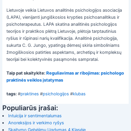
Lietuvoje veikia Lietuvos analitinės psichologijos asociacija
(LAPA), vienijanti jungiškosios krypties psichoanalitikus ir
psichoterapeutus. LAPA skatina analitinės psichologijos
teorijos ir praktikos plėtrą Lietuvoje, plėtoja tarptautinius
ryšius ir rūpinasi narių kvalifikacija. Analitinė psichologija,
sukurta C. G. Jungo, ypatingą dėmesį skiria simboliniams
žmogiškosios patirties aspektams, archetipų ir kompleksų
teorijai bei kolektyvinės pasąmonės sampratai.
Taip pat skaitykite:
Reguliavimas ar ribojimas: psichologo
praktinės veiklos įstatymas
tags:
#
praktines
#
psichologijos
#
klubas
Populiarūs įrašai:
Intuicija ir sentimentalumas
Anoreksijos ir verkimo ryšys
Skaitymo Gebėjimų Ugdymas 4 Klasėje