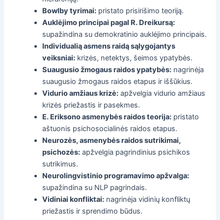
Bowlby tyrimai:
pristato prisirišimo teoriją.
Auklėjimo principai pagal R. Dreikursą:
supažindina su demokratinio auklėjimo principais.
Individualią asmens raidą sąlygojantys
veiksniai:
krizės, netektys, šeimos ypatybės.
Suaugusio žmogaus raidos ypatybės:
nagrinėja
suaugusio žmogaus raidos etapus ir iššūkius.
Vidurio amžiaus krizė:
apžvelgia vidurio amžiaus
krizės priežastis ir pasekmes.
E. Eriksono asmenybės raidos teorija:
pristato
aštuonis psichosocialinės raidos etapus.
Neurozės, asmenybės raidos sutrikimai,
psichozės:
apžvelgia pagrindinius psichikos
sutrikimus.
Neurolingvistinio programavimo apžvalga:
supažindina su NLP pagrindais.
Vidiniai konfliktai:
nagrinėja vidinių konfliktų
priežastis ir sprendimo būdus.