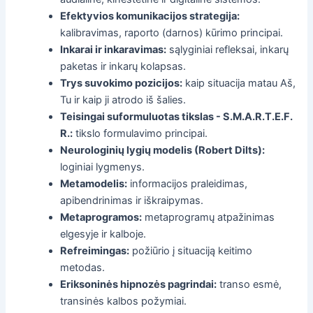
Efektyvios komunikacijos strategija:
kalibravimas, raporto (darnos) kūrimo principai.
Inkarai ir inkaravimas:
sąlyginiai refleksai, inkarų
paketas ir inkarų kolapsas.
Trys suvokimo pozicijos:
kaip situacija matau Aš,
Tu ir kaip ji atrodo iš šalies.
Teisingai suformuluotas tikslas - S.M.A.R.T.E.F.
R.:
tikslo formulavimo principai.
Neurologinių lygių modelis (Robert Dilts):
loginiai lygmenys.
Metamodelis:
informacijos praleidimas,
apibendrinimas ir iškraipymas.
Metaprogramos:
metaprogramų atpažinimas
elgesyje ir kalboje.
Refreimingas:
požiūrio į situaciją keitimo
metodas.
Eriksoninės hipnozės pagrindai:
transo esmė,
transinės kalbos požymiai.