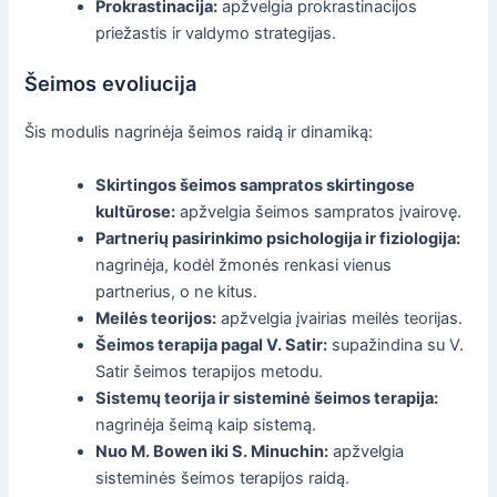
Prokrastinacija:
apžvelgia prokrastinacijos
priežastis ir valdymo strategijas.
Šeimos evoliucija
Šis modulis nagrinėja šeimos raidą ir dinamiką:
Skirtingos šeimos sampratos skirtingose
kultūrose:
apžvelgia šeimos sampratos įvairovę.
Partnerių pasirinkimo psichologija ir fiziologija:
nagrinėja, kodėl žmonės renkasi vienus
partnerius, o ne kitus.
Meilės teorijos:
apžvelgia įvairias meilės teorijas.
Šeimos terapija pagal V. Satir:
supažindina su V.
Satir šeimos terapijos metodu.
Sistemų teorija ir sisteminė šeimos terapija:
nagrinėja šeimą kaip sistemą.
Nuo M. Bowen iki S. Minuchin:
apžvelgia
sisteminės šeimos terapijos raidą.