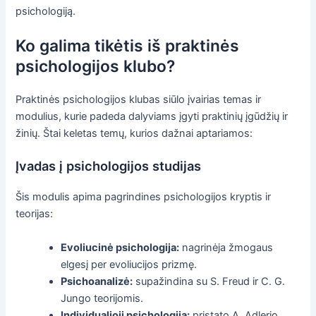
psichologiją.
Ko galima tikėtis iš praktinės
psichologijos klubo?
Praktinės psichologijos klubas siūlo įvairias temas ir
modulius, kurie padeda dalyviams įgyti praktinių įgūdžių ir
žinių. Štai keletas temų, kurios dažnai aptariamos:
Įvadas į psichologijos studijas
Šis modulis apima pagrindines psichologijos kryptis ir
teorijas:
Evoliucinė psichologija:
nagrinėja žmogaus
elgesį per evoliucijos prizmę.
Psichoanalizė:
supažindina su S. Freud ir C. G.
Jungo teorijomis.
Individualioji psichologija:
pristato A. Adlerio