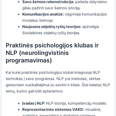
Savo šeimos rekonstrukcija:
padeda dalyviams
giliau pažinti savo šeimos istoriją.
Komunikacijos analizė:
nagrinėja komunikacijos
modelius šeimoje.
Naujosios objektų ryšių teorijos:
apžvelgia
šiuolaikines objektų ryšių teorijas.
Praktinės psichologijos klubas ir
NLP (neurolingvistinis
programavimas)
Kai kurie praktinės psichologijos klubai integruoja NLP
technikas į savo programas. NLP yra metodas, skirtas
geresniam susikalbėjimui su savimi ir kitais. Štai keletas NLP
temų, kurios gali būti aptariamos:
Įvadas į NLP:
NLP istorija, kompetencijų modelis.
Reprezentacinės sistemos VAKD:
vizualinė,
audialinė, kinestetinė ir digitalinė sistemos.