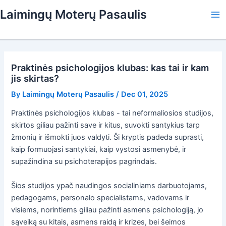
Skip
Laimingų Moterų Pasaulis
to
Ma
content
Me
Praktinės psichologijos klubas: kas tai ir kam
jis skirtas?
By
Laimingų Moterų Pasaulis
/
Dec 01, 2025
Praktinės psichologijos klubas - tai neformaliosios studijos,
skirtos giliau pažinti save ir kitus, suvokti santykius tarp
žmonių ir išmokti juos valdyti. Ši kryptis padeda suprasti,
kaip formuojasi santykiai, kaip vystosi asmenybė, ir
supažindina su psichoterapijos pagrindais.
Šios studijos ypač naudingos socialiniams darbuotojams,
pedagogams, personalo specialistams, vadovams ir
visiems, norintiems giliau pažinti asmens psichologiją, jo
sąveiką su kitais, asmens raidą ir krizes, bei šeimos