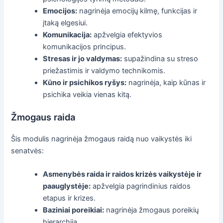
Emocijos:
nagrinėja emocijų kilmę, funkcijas ir
įtaką elgesiui.
Komunikacija:
apžvelgia efektyvios
komunikacijos principus.
Stresas ir jo valdymas:
supažindina su streso
priežastimis ir valdymo technikomis.
Kūno ir psichikos ryšys:
nagrinėja, kaip kūnas ir
psichika veikia vienas kitą.
Žmogaus raida
Šis modulis nagrinėja žmogaus raidą nuo vaikystės iki
senatvės:
Asmenybės raida ir raidos krizės vaikystėje ir
paauglystėje:
apžvelgia pagrindinius raidos
etapus ir krizes.
Baziniai poreikiai:
nagrinėja žmogaus poreikių
hierarchiją.