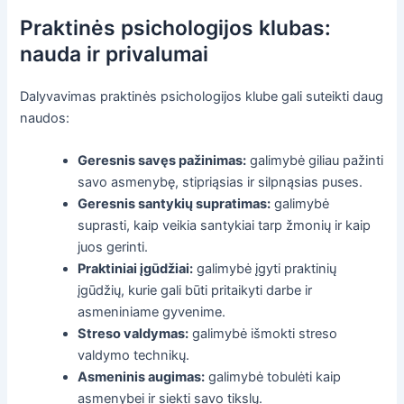
Praktinės psichologijos klubas:
nauda ir privalumai
Dalyvavimas praktinės psichologijos klube gali suteikti daug
naudos:
Geresnis savęs pažinimas:
galimybė giliau pažinti
savo asmenybę, stipriąsias ir silpnąsias puses.
Geresnis santykių supratimas:
galimybė
suprasti, kaip veikia santykiai tarp žmonių ir kaip
juos gerinti.
Praktiniai įgūdžiai:
galimybė įgyti praktinių
įgūdžių, kurie gali būti pritaikyti darbe ir
asmeniniame gyvenime.
Streso valdymas:
galimybė išmokti streso
valdymo technikų.
Asmeninis augimas:
galimybė tobulėti kaip
asmenybei ir siekti savo tikslų.