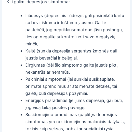
Kiti galimi depresijos simptomai:
Liūdesys (depresinis liūdesys gali pasireikšti kartu
su beviltiškumu ir tuštumo jausmu. Galite
pastebėti, jog nepriklausomai nuo jūsų pastangų,
tiesiog negalite sukontroliuoti savo negatyvių
minčių.
Kaltė (sunkia depresija sergantys žmonės gali
jaustis beverčiai ir bejėgiai.
Dirglumas (dėl šio simptomo galite jaustis pikti,
nekantrūs ar neramūs.
Psichiniai simptomai (jei sunkiai susikaupiate,
priimate sprendimus ar atsimenate detales, tai
galėtų būti depresijos požymiai.
Energijos praradimas (jei jums depresija, gali būti,
jog visą laiką jausitės pavargę.
Susidomėjimo praradimas (paplitęs depresijos
simptomas yra nesidomėjimas maloniais dalykais,
tokiais kaip seksas, hobiai ar socialiniai ryšiai.