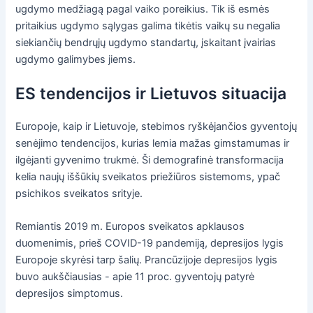
ugdymo medžiagą pagal vaiko poreikius. Tik iš esmės
pritaikius ugdymo sąlygas galima tikėtis vaikų su negalia
siekiančių bendrųjų ugdymo standartų, įskaitant įvairias
ugdymo galimybes jiems.
ES tendencijos ir Lietuvos situacija
Europoje, kaip ir Lietuvoje, stebimos ryškėjančios gyventojų
senėjimo tendencijos, kurias lemia mažas gimstamumas ir
ilgėjanti gyvenimo trukmė. Ši demografinė transformacija
kelia naujų iššūkių sveikatos priežiūros sistemoms, ypač
psichikos sveikatos srityje.
Remiantis 2019 m. Europos sveikatos apklausos
duomenimis, prieš COVID-19 pandemiją, depresijos lygis
Europoje skyrėsi tarp šalių. Prancūzijoje depresijos lygis
buvo aukščiausias - apie 11 proc. gyventojų patyrė
depresijos simptomus.