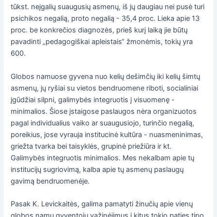
tūkst. neįgalių suaugusių asmenų, iš jų daugiau nei pusė turi
psichikos negalią, proto negalią - 35,4 proc. Lieka apie 13
proc. be konkrečios diagnozės, prieš kurį laiką jie būtų
pavadinti „pedagogiškai apleistais“ žmonėmis, tokių yra
600.
Globos namuose gyvena nuo kelių dešimčių iki kelių šimtų
asmenų, jų ryšiai su vietos bendruomene riboti, socialiniai
įgūdžiai silpni, galimybės integruotis į visuomenę -
minimalios. Šiose įstaigose paslaugos nėra organizuotos
pagal individualius vaiko ar suaugusiojo, turinčio negalią,
poreikius, jose vyrauja institucinė kultūra - nuasmeninimas,
griežta tvarka bei taisyklės, grupinė priežiūra ir kt.
Galimybės integruotis minimalios. Mes nekalbam apie tų
institucijų sugriovimą, kalba apie tų asmenų paslaugų
gavimą bendruomenėje.
Pasak K. Levickaitės, galima pamatyti žinučių apie vienų
globos namų gyventojų važinėjimus į kitus tokio paties tipo