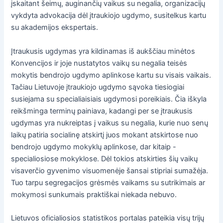
įskaitant šeimų, auginančių vaikus su negalia, organizacijų
vykdyta advokacija dėl įtraukiojo ugdymo, susitelkus kartu
su akademijos ekspertais.
Įtraukusis ugdymas yra kildinamas iš aukščiau minėtos
Konvencijos ir joje nustatytos vaikų su negalia teisės
mokytis bendrojo ugdymo aplinkose kartu su visais vaikais.
Tačiau Lietuvoje įtraukiojo ugdymo sąvoka tiesiogiai
susiejama su specialiaisiais ugdymosi poreikiais. Čia iškyla
reikšminga terminų painiava, kadangi per se įtraukusis
ugdymas yra nukreiptas į vaikus su negalia, kurie nuo senų
laikų patiria socialinę atskirtį juos mokant atskirtose nuo
bendrojo ugdymo mokyklų aplinkose, dar kitaip -
specialiosiose mokyklose. Dėl tokios atskirties šių vaikų
visaverčio gyvenimo visuomenėje šansai stipriai sumažėja.
Tuo tarpu segregacijos grėsmės vaikams su sutrikimais ar
mokymosi sunkumais praktiškai niekada nebuvo.
Lietuvos oficialiosios statistikos portalas pateikia visų trijų