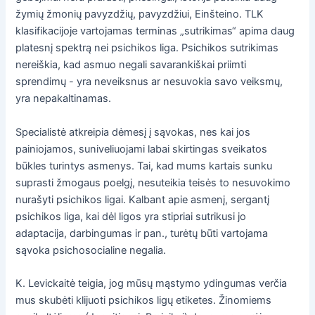
žymių žmonių pavyzdžių, pavyzdžiui, Einšteino. TLK
klasifikacijoje vartojamas terminas „sutrikimas“ apima daug
platesnį spektrą nei psichikos liga. Psichikos sutrikimas
nereiškia, kad asmuo negali savarankiškai priimti
sprendimų - yra neveiksnus ar nesuvokia savo veiksmų,
yra nepakaltinamas.
Specialistė atkreipia dėmesį į sąvokas, nes kai jos
painiojamos, suniveliuojami labai skirtingas sveikatos
būkles turintys asmenys. Tai, kad mums kartais sunku
suprasti žmogaus poelgį, nesuteikia teisės to nesuvokimo
nurašyti psichikos ligai. Kalbant apie asmenį, sergantį
psichikos liga, kai dėl ligos yra stipriai sutrikusi jo
adaptacija, darbingumas ir pan., turėtų būti vartojama
sąvoka psichosocialine negalia.
K. Levickaitė teigia, jog mūsų mąstymo ydingumas verčia
mus skubėti klijuoti psichikos ligų etiketes. Žinomiems