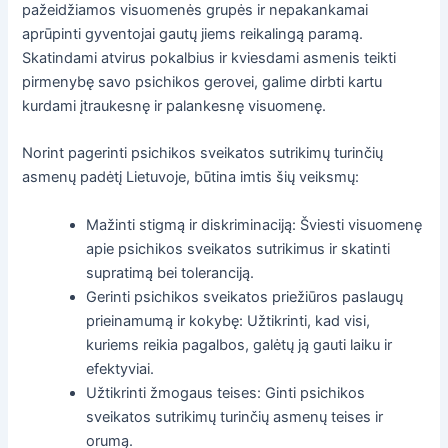
pažeidžiamos visuomenės grupės ir nepakankamai
aprūpinti gyventojai gautų jiems reikalingą paramą.
Skatindami atvirus pokalbius ir kviesdami asmenis teikti
pirmenybę savo psichikos gerovei, galime dirbti kartu
kurdami įtraukesnę ir palankesnę visuomenę.
Norint pagerinti psichikos sveikatos sutrikimų turinčių
asmenų padėtį Lietuvoje, būtina imtis šių veiksmų:
Mažinti stigmą ir diskriminaciją: Šviesti visuomenę
apie psichikos sveikatos sutrikimus ir skatinti
supratimą bei toleranciją.
Gerinti psichikos sveikatos priežiūros paslaugų
prieinamumą ir kokybę: Užtikrinti, kad visi,
kuriems reikia pagalbos, galėtų ją gauti laiku ir
efektyviai.
Užtikrinti žmogaus teises: Ginti psichikos
sveikatos sutrikimų turinčių asmenų teises ir
orumą.