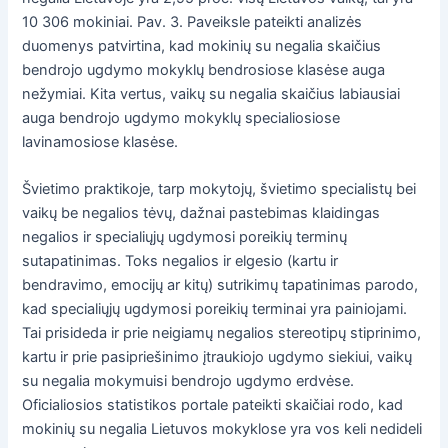
10 306 mokiniai. Pav. 3. Paveiksle pateikti analizės
duomenys patvirtina, kad mokinių su negalia skaičius
bendrojo ugdymo mokyklų bendrosiose klasėse auga
nežymiai. Kita vertus, vaikų su negalia skaičius labiausiai
auga bendrojo ugdymo mokyklų specialiosiose
lavinamosiose klasėse.
Švietimo praktikoje, tarp mokytojų, švietimo specialistų bei
vaikų be negalios tėvų, dažnai pastebimas klaidingas
negalios ir specialiųjų ugdymosi poreikių terminų
sutapatinimas. Toks negalios ir elgesio (kartu ir
bendravimo, emocijų ar kitų) sutrikimų tapatinimas parodo,
kad specialiųjų ugdymosi poreikių terminai yra painiojami.
Tai prisideda ir prie neigiamų negalios stereotipų stiprinimo,
kartu ir prie pasipriešinimo įtraukiojo ugdymo siekiui, vaikų
su negalia mokymuisi bendrojo ugdymo erdvėse.
Oficialiosios statistikos portale pateikti skaičiai rodo, kad
mokinių su negalia Lietuvos mokyklose yra vos keli nedideli