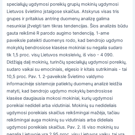
specialiųjų ugdymosi poreikių grupių mokinių ugdymosi
Lietuvos švietimo įstaigose skaičius. Atskyrus visas tris
grupes ir pritaikius antrinę duomenų analizę galima
nesunkiai įžvelgti tam tikras tendencijas. Šios analizės būdu
gauta reikšmė R parodo augimo tendenciją. 1-ame
paveiksle pateikti duomenys rodo, kad bendrojo ugdymo
mokyklų bendrosiose klasėse mokiniai su negalia sudaro
tik 1,5 proc. visų Lietuvos moksleivių, iš viso - 4 090.
Didžiąją dalį mokinių, turinčių specialiųjų ugdymosi poreikių,
sudaro vaikai su emociniais, elgesio ir kitais sutrikimais - tai
10,5 proc. Pav. 1. 2-paveiksle Švietimo valdymo
informacinėje sistemoje patiektų duomenų analizė leidžia
matyti, kad bendrojo ugdymo mokyklų bendrosiose
klasėse daugiausia mokosi mokiniai, kurių ugdymosi
poreikiai nedideli arba vidutiniai. Mokinių su nedideliais
ugdymosi poreikiais skaičius reikšmingai mažėja, tačiau
reikšmingai auga mokinių su vidutiniais arba dideliais
ugdymosi poreikiais skaičius. Pav. 2. Iš viso mokinių su
negalia Lietuvoje yra 2,95 proc. visų Lietuvos vaikų, tai yra