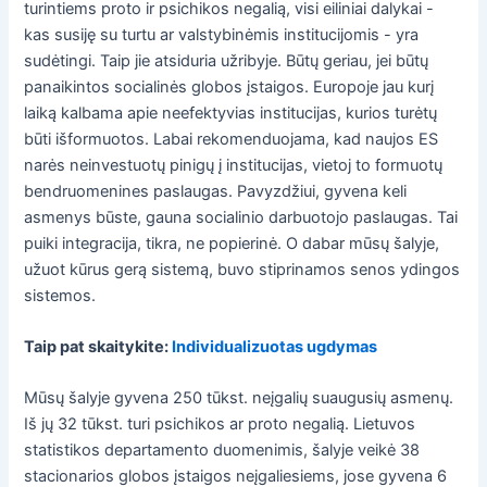
turintiems proto ir psichikos negalią, visi eiliniai dalykai -
kas susiję su turtu ar valstybinėmis institucijomis - yra
sudėtingi. Taip jie atsiduria užribyje. Būtų geriau, jei būtų
panaikintos socialinės globos įstaigos. Europoje jau kurį
laiką kalbama apie neefektyvias institucijas, kurios turėtų
būti išformuotos. Labai rekomenduojama, kad naujos ES
narės neinvestuotų pinigų į institucijas, vietoj to formuotų
bendruomenines paslaugas. Pavyzdžiui, gyvena keli
asmenys būste, gauna socialinio darbuotojo paslaugas. Tai
puiki integracija, tikra, ne popierinė. O dabar mūsų šalyje,
užuot kūrus gerą sistemą, buvo stiprinamos senos ydingos
sistemos.
Taip pat skaitykite:
Individualizuotas ugdymas
Mūsų šalyje gyvena 250 tūkst. neįgalių suaugusių asmenų.
Iš jų 32 tūkst. turi psichikos ar proto negalią. Lietuvos
statistikos departamento duomenimis, šalyje veikė 38
stacionarios globos įstaigos neįgaliesiems, jose gyvena 6