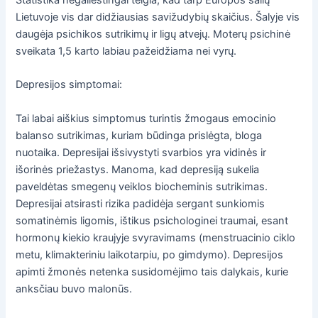
Lietuvoje vis dar didžiausias savižudybių skaičius. Šalyje vis
daugėja psichikos sutrikimų ir ligų atvejų. Moterų psichinė
sveikata 1,5 karto labiau pažeidžiama nei vyrų.
Depresijos simptomai:
Tai labai aiškius simptomus turintis žmogaus emocinio
balanso sutrikimas, kuriam būdinga prislėgta, bloga
nuotaika. Depresijai išsivystyti svarbios yra vidinės ir
išorinės priežastys. Manoma, kad depresiją sukelia
paveldėtas smegenų veiklos biocheminis sutrikimas.
Depresijai atsirasti rizika padidėja sergant sunkiomis
somatinėmis ligomis, ištikus psichologinei traumai, esant
hormonų kiekio kraujyje svyravimams (menstruacinio ciklo
metu, klimakteriniu laikotarpiu, po gimdymo). Depresijos
apimti žmonės netenka susidomėjimo tais dalykais, kurie
anksčiau buvo malonūs.