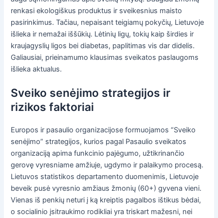
renkasi ekologiškus produktus ir sveikesnius maisto
pasirinkimus. Tačiau, nepaisant teigiamų pokyčių, Lietuvoje
išlieka ir nemažai iššūkių. Lėtinių ligų, tokių kaip širdies ir
kraujagyslių ligos bei diabetas, paplitimas vis dar didelis.
Galiausiai, prieinamumo klausimas sveikatos paslaugoms
išlieka aktualus.
Sveiko senėjimo strategijos ir
rizikos faktoriai
Europos ir pasaulio organizacijose formuojamos “Sveiko
senėjimo” strategijos, kurios pagal Pasaulio sveikatos
organizaciją apima funkcinio pajėgumo, užtikrinančio
gerovę vyresniame amžiuje, ugdymo ir palaikymo procesą.
Lietuvos statistikos departamento duomenimis, Lietuvoje
beveik pusė vyresnio amžiaus žmonių (60+) gyvena vieni.
Vienas iš penkių neturi į ką kreiptis pagalbos ištikus bėdai,
o socialinio įsitraukimo rodikliai yra triskart mažesni, nei