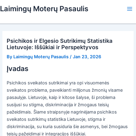
Skip
Laimingų Moterų Pasaulis
to
Ma
content
Me
Psichikos ir Elgesio Sutrikimų Statistika
Lietuvoje: Iššūkiai ir Perspektyvos
By
Laimingų Moterų Pasaulis
/
Jan 23, 2026
Įvadas
Psichikos sveikatos sutrikimai yra opi visuomenės
sveikatos problema, paveikianti milijonus žmonių visame
pasaulyje. Lietuvoje, kaip ir kitose šalyse, ši problema
susijusi su stigma, diskriminacija ir žmogaus teisių
pažeidimais. Šiame straipsnyje nagrinėjama psichikos
sveikatos sutrikimų statistika Lietuvoje, stigma ir
diskriminacija, su kuria susiduria šie asmenys, bei žmogaus
teisių pažeidimai ir integracijos iššūkiai.