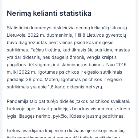
Nerimą kelianti statistika
Statistiniai duomenys atskleidžia nerimą keliančią situaciją
Lietuvoje. 2022 m. duomenimis, 1 iš 8 Lietuvos gyventojų
buvo diagnozuotas bent vienas psichikos ir elgesio
sutrikimas. Tačiau tikėtina, kad tikrasis šių sutrikimų mastas
yra dar didesnis, nes daugelis žmonių vengia kreiptis
pagalbos dėl stigmos ir diskriminacijos baimės. Nuo 2016
m. iki 2022 m. ligotumas psichikos ir elgesio sutrikimais
padidėjo 28 proc. Moterų ligotumas psichikos ir elgesio
sutrikimais yra apie 1,6 karto didesnis nei vyrų.
Pandemija taip pat turėjo didelės įtakos psichikos sveikatai.
Lietuvoje apie dukart padidėjęs bendras visuomenės streso
lygis, išaugęs nerimo, pykčio, liūdesio jausmų paplitimas.
Lietuva įvardijama kaip viena didžiausioje rizikoje esančių