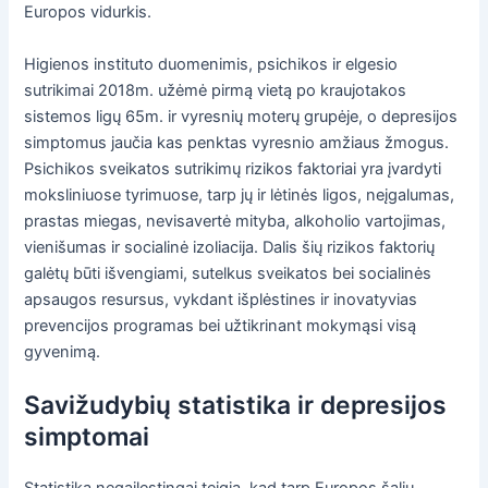
Europos vidurkis.
Higienos instituto duomenimis, psichikos ir elgesio
sutrikimai 2018m. užėmė pirmą vietą po kraujotakos
sistemos ligų 65m. ir vyresnių moterų grupėje, o depresijos
simptomus jaučia kas penktas vyresnio amžiaus žmogus.
Psichikos sveikatos sutrikimų rizikos faktoriai yra įvardyti
moksliniuose tyrimuose, tarp jų ir lėtinės ligos, neįgalumas,
prastas miegas, nevisavertė mityba, alkoholio vartojimas,
vienišumas ir socialinė izoliacija. Dalis šių rizikos faktorių
galėtų būti išvengiami, sutelkus sveikatos bei socialinės
apsaugos resursus, vykdant išplėstines ir inovatyvias
prevencijos programas bei užtikrinant mokymąsi visą
gyvenimą.
Savižudybių statistika ir depresijos
simptomai
Statistika negailestingai teigia, kad tarp Europos šalių