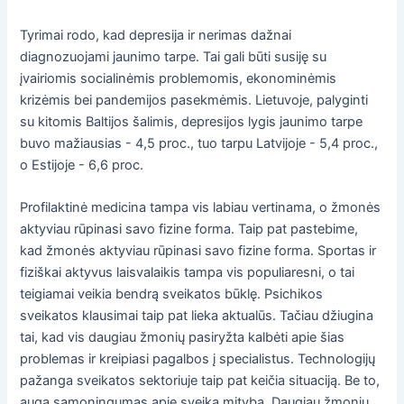
Tyrimai rodo, kad depresija ir nerimas dažnai
diagnozuojami jaunimo tarpe. Tai gali būti susiję su
įvairiomis socialinėmis problemomis, ekonominėmis
krizėmis bei pandemijos pasekmėmis. Lietuvoje, palyginti
su kitomis Baltijos šalimis, depresijos lygis jaunimo tarpe
buvo mažiausias - 4,5 proc., tuo tarpu Latvijoje - 5,4 proc.,
o Estijoje - 6,6 proc.
Profilaktinė medicina tampa vis labiau vertinama, o žmonės
aktyviau rūpinasi savo fizine forma. Taip pat pastebime,
kad žmonės aktyviau rūpinasi savo fizine forma. Sportas ir
fiziškai aktyvus laisvalaikis tampa vis populiaresni, o tai
teigiamai veikia bendrą sveikatos būklę. Psichikos
sveikatos klausimai taip pat lieka aktualūs. Tačiau džiugina
tai, kad vis daugiau žmonių pasiryžta kalbėti apie šias
problemas ir kreipiasi pagalbos į specialistus. Technologijų
pažanga sveikatos sektoriuje taip pat keičia situaciją. Be to,
auga sąmoningumas apie sveiką mitybą. Daugiau žmonių