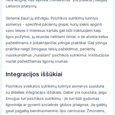
nėra lengva, nes sąvoka „neveiksnus“ yra įtraukta į daugelį
Lietuvos įstatymų.
Sistema žiauri jų atžvilgiu. Psichikos sutrikimų turintys
asmenys - specifinė pacientų grupė, kurių siekis apginti
savo teises ir interesus kartais gali būti traktuojami kaip
ligos požymis, jų skundai netiriami rimtai, o tai atveria kelius
pažeidimams ir įsišaknijančiai ydingai praktikai. Gaji ydinga
praktika neigti žmogaus teisių pažeidimus, pacientų
nusiskundimus „nurašant“ psichikos sutrikimui. Institucijose
nuolat pažeidžiamas ligonių orumas.
Integracijos iššūkiai
Psichikos sveikatos sutrikimų turintys asmenys susiduria
su dideliais integracijos iššūkiais. Dabar yra nuostata, jeigu
žmogus turi psichikos sutrikimų - jis turi būti gydomas
ligoninėje ar gyventi socialinės globos įstaigose. Jie galėtų
gauti pagalbą bendruomeninio tipo centruose. Žmonėms,