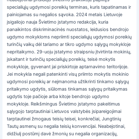
specialiųjų ugdymosi poreikių terminas, kuris tapatinamas ir
painiojamas su negalios sąvoka. 2024 metais Lietuvoje
įsigaliojo nauja Švietimo įstatymo redakcija, kuria
panaikintos diskriminacinės nuostatos, leidusios bendrojo
ugdymo mokykloms nepriimti specialiųjų ugdymosi poreikių
turinčių vaikų dėl tariamo ar tikro ugdymo sąlygų mokykloje
nepritaikymo. 29-uoju įstatymo straipsniu įtvirtinta mokinių,
įskaitant ir turinčių specialiųjų poreikių, teisė mokytis
mokykloje, gyvenant jai priskirtoje aptarnavimo teritorijoje.
Jei mokykla negali patenkinti visų priimto mokytis mokinio
ugdymosi poreikių ar neįmanoma užtikrinti tinkamo sąlygų
pritaikymo ugdytis, siūlomas tinkamas sąlygų pritaikymas
ugdytis toje pačioje arba kitoje bendrojo ugdymo
mokykloje. Reikšmingus Švietimo įstatymo pakeitimus
sąlygojo tarptautiniai Lietuvos valstybės įsipareigojimai
tarptautinei žmogaus teisių teisei, konkrečiai, Jungtinių
Tautų asmenų su negalia teisių konvencijai. Neabejotinai,
didžiulį postūmį davė žmonių su negalia organizacijų,