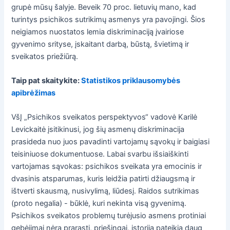
grupė mūsų šalyje. Beveik 70 proc. lietuvių mano, kad
turintys psichikos sutrikimų asmenys yra pavojingi. Šios
neigiamos nuostatos lemia diskriminaciją įvairiose
gyvenimo srityse, įskaitant darbą, būstą, švietimą ir
sveikatos priežiūrą.
Taip pat skaitykite:
Statistikos priklausomybės
apibrėžimas
VšĮ „Psichikos sveikatos perspektyvos“ vadovė Karilė
Levickaitė įsitikinusi, jog šių asmenų diskriminacija
prasideda nuo juos pavadinti vartojamų sąvokų ir baigiasi
teisiniuose dokumentuose. Labai svarbu išsiaiškinti
vartojamas sąvokas: psichikos sveikata yra emocinis ir
dvasinis atsparumas, kuris leidžia patirti džiaugsmą ir
ištverti skausmą, nusivylimą, liūdesį. Raidos sutrikimas
(proto negalia) - būklė, kuri nekinta visą gyvenimą.
Psichikos sveikatos problemų turėjusio asmens protiniai
gebėjimai nėra prarasti, priešingai, istorija pateikia daug