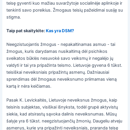
teisę gyventi kuo mažiau suvaržytoje socialinėje aplinkoje ir
tenkinti savo poreikius. Žmogaus teisių pažeidimai susiję su
stigma.
Taip pat skaitykite:
Kas yra DSM?
Neegzistuojantis žmogus - nepakaltinamas asmuo - tai
žmogus, kuris darydamas nusikaltimą dėl psichikos
sveikatos būklės nesuvokė savo veiksmų ir negalėjo jų
valdyti ir tai yra pripažinta teismo. Lietuvoje gyvena 6 tūkst.
teisiškai neveiksniais pripažintų asmenų. Dažniausiai
sprendimas dėl žmogaus neveiksnumo priimamas vieną
kartą ir nėra keičiamas.
Pasak K. Levickaitės, Lietuvoje neveiksnus žmogus, kaip
teisinis subjektas, visiškai išnyksta, todėl grupė aktyvistų
siekia, kad atsirastų sąvoka dalinis neveiksnumas. Mūsų
šalyje yra 6 tūkst. neegzistuojančių žmonių. Daugeliu atveju
asmenys, kurie yra pripažinti neveiksniais, praranda teisę