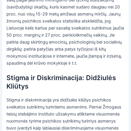
šalių pagal jaunimo mirtingumo dėl tyčinių susižalojimų
(savižudybių) skaičių, kuris kasmet sudaro daugiau nei 20
proc. nuo visų 15-29 metų amžiaus asmenų mirčių. Jaunų
žmonių psichikos sveikatos statistika atskleidžia, jog
Lietuvoje kelis kartus per savaitę sveikatos sutrikimus jaučia
50 proc. merginų ir 27 proc. penkiolikmečių vaikinų. Jie
patiria daug skirtingų emocinių, psichologinių bei socialinių
dirgiklių: patiria patyčias arba patys tyčiojosi iš kitų
mokymosi institucijose ir internete, jaučia įtampą ir irzlumą,
spaudimą dėl krūvio mokykloje ir t.t.
Stigma ir Diskriminacija: Didžiulės
Kliūtys
Stigma ir diskriminacija yra didžiulės kliūtys psichikos
sveikatos sutrikimų turintiems asmenims. Pernai Žmogaus
teisių stebėjimo instituto užsakymu atliktame visuomenės
nuomonės tyrime psichikos sutrikimų turintys asmenys
buvo įvardyti kaip labiausiai diskriminuojama visuomenės