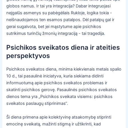
globos namus. Ir tai yra integracija? Dabar integruojasi
neįgalūs asmenys su pabėgėliais Rukloje, logika tokia -
neišnaudojamos ten esamos patalpos. Dėl patalpų gal ir
gerai sugalvota, bet jei mąstytume apie psichikos
sutrikimus turinčių žmonių integraciją - tai tragedija.
Psichikos sveikatos diena ir ateities
perspektyvos
Psichikos sveikatos diena, minima kiekvienais metais spalio
10 d., tai pasaulinė iniciatyva, kuria siekiama didinti
informuotumą apie psichikos sveikatos problemas ir
skatinti psichikos gerovę. Pasaulinės psichikos sveikatos
dienos tema yra „Psichikos sveikata visiems: psichikos
sveikatos paslaugų stiprinimas“.
Ši diena primena apie kolektyvinę atsakomybę stiprinti
emocinę sveikatą, mažinti stigmą ir užtikrinti, kad