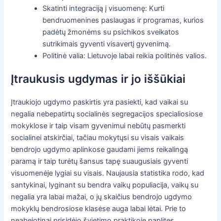
Skatinti integraciją į visuomenę: Kurti
bendruomenines paslaugas ir programas, kurios
padėtų žmonėms su psichikos sveikatos
sutrikimais gyventi visavertį gyvenimą.
Politinė valia: Lietuvoje labai reikia politinės valios.
Įtraukusis ugdymas ir jo iššūkiai
Įtraukiojo ugdymo paskirtis yra pasiekti, kad vaikai su
negalia nebepatirtų socialinės segregacijos specialiosiose
mokyklose ir taip visam gyvenimui nebūtų pasmerkti
socialinei atskirčiai, tačiau mokytųsi su visais vaikais
bendrojo ugdymo aplinkose gaudami jiems reikalingą
paramą ir taip turėtų šansus tapę suaugusiais gyventi
visuomenėje lygiai su visais. Naujausia statistika rodo, kad
santykinai, lyginant su bendra vaikų populiacija, vaikų su
negalia yra labai mažai, o jų skaičius bendrojo ugdymo
mokyklų bendrosiose klasėse auga labai lėtai. Prie to
neabejotinai prisidėjo švietimo praktikoje paplitęs