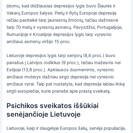
Įdomu, kad didžiausias depresijos lygis buvo Šiaurės ir
Vakarų Europos šalyse. Pietų ir Rytų Europoje depresija
rečiau pasitaikė tarp jaunesnių žmonių, tačiau dažnesnė
tarp 70 metų ir vyresnių asmenų. Pavyzdžiui, Portugalijoje,
Rumunijoje ir Kroatijoje depresijos lygis tarp vyresnio
amžiaus asmenų viršijo 15 proc.
Lietuvoje depresijos lygis tarp senjorų (8,6 proc.) buvo
panašus į Latvijos rodiklius (9 proc.), tačiau mažesnis nei
Estijoje (13,8 proc.). Apklausos duomenimis, vyresnio
amžiaus moterys dažniau sirgo depresija nei vyresnio
amžiaus vyrai. Taip pat nustatyta, kad depresija labiau linkę
sirgti europiečiai, kurie pranešė apie prastą sveikatą.
Psichikos sveikatos iššūkiai
senėjančioje Lietuvoje
Lietuvoje, kaip ir daugelyje Europos šalių, senėja populiacija,