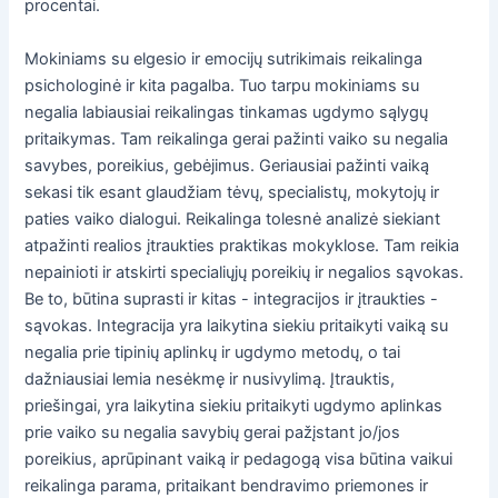
procentai.
Mokiniams su elgesio ir emocijų sutrikimais reikalinga
psichologinė ir kita pagalba. Tuo tarpu mokiniams su
negalia labiausiai reikalingas tinkamas ugdymo sąlygų
pritaikymas. Tam reikalinga gerai pažinti vaiko su negalia
savybes, poreikius, gebėjimus. Geriausiai pažinti vaiką
sekasi tik esant glaudžiam tėvų, specialistų, mokytojų ir
paties vaiko dialogui. Reikalinga tolesnė analizė siekiant
atpažinti realios įtraukties praktikas mokyklose. Tam reikia
nepainioti ir atskirti specialiųjų poreikių ir negalios sąvokas.
Be to, būtina suprasti ir kitas - integracijos ir įtraukties -
sąvokas. Integracija yra laikytina siekiu pritaikyti vaiką su
negalia prie tipinių aplinkų ir ugdymo metodų, o tai
dažniausiai lemia nesėkmę ir nusivylimą. Įtrauktis,
priešingai, yra laikytina siekiu pritaikyti ugdymo aplinkas
prie vaiko su negalia savybių gerai pažįstant jo/jos
poreikius, aprūpinant vaiką ir pedagogą visa būtina vaikui
reikalinga parama, pritaikant bendravimo priemones ir