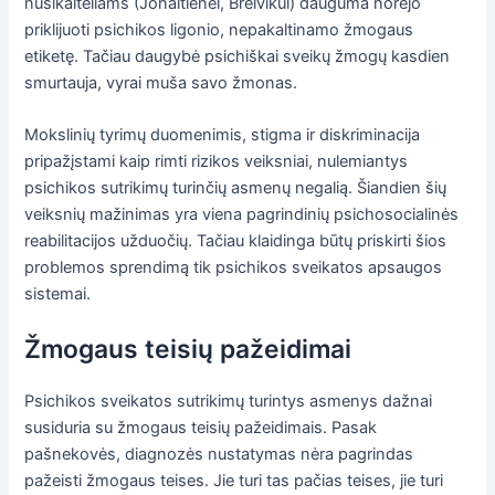
nusikaltėliams (Jonaitienei, Breivikui) dauguma norėjo
priklijuoti psichikos ligonio, nepakaltinamo žmogaus
etiketę. Tačiau daugybė psichiškai sveikų žmogų kasdien
smurtauja, vyrai muša savo žmonas.
Mokslinių tyrimų duomenimis, stigma ir diskriminacija
pripažįstami kaip rimti rizikos veiksniai, nulemiantys
psichikos sutrikimų turinčių asmenų negalią. Šiandien šių
veiksnių mažinimas yra viena pagrindinių psichosocialinės
reabilitacijos užduočių. Tačiau klaidinga būtų priskirti šios
problemos sprendimą tik psichikos sveikatos apsaugos
sistemai.
Žmogaus teisių pažeidimai
Psichikos sveikatos sutrikimų turintys asmenys dažnai
susiduria su žmogaus teisių pažeidimais. Pasak
pašnekovės, diagnozės nustatymas nėra pagrindas
pažeisti žmogaus teises. Jie turi tas pačias teises, jie turi