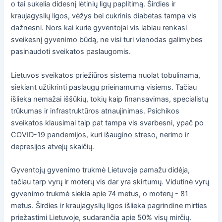
o tai sukelia didesnį lėtinių ligų paplitimą. Širdies ir
kraujagyslių ligos, vėžys bei cukrinis diabetas tampa vis
dažnesni. Nors kai kurie gyventojai vis labiau renkasi
sveikesnį gyvenimo būdą, ne visi turi vienodas galimybes
pasinaudoti sveikatos paslaugomis.
Lietuvos sveikatos priežiūros sistema nuolat tobulinama,
siekiant užtikrinti paslaugų prieinamumą visiems. Tačiau
išlieka nemažai iššūkių, tokių kaip finansavimas, specialistų
trūkumas ir infrastruktūros atnaujinimas. Psichikos
sveikatos klausimai taip pat tampa vis svarbesni, ypač po
COVID-19 pandemijos, kuri išaugino streso, nerimo ir
depresijos atvejų skaičių.
Gyventojų gyvenimo trukmė Lietuvoje pamažu didėja,
tačiau tarp vyrų ir moterų vis dar yra skirtumų. Vidutinė vyrų
gyvenimo trukmė siekia apie 74 metus, o moterų - 81
metus. Širdies ir kraujagyslių ligos išlieka pagrindine mirties
priežastimi Lietuvoje, sudarančia apie 50% visų mirčių.