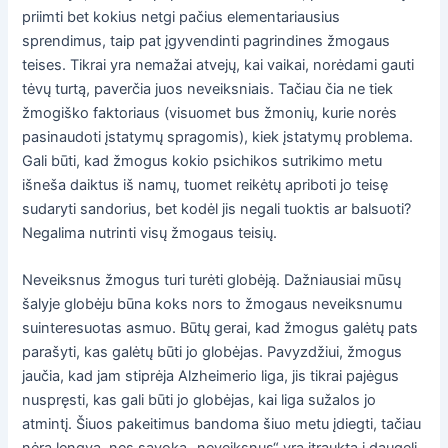
priimti bet kokius netgi pačius elementariausius
sprendimus, taip pat įgyvendinti pagrindines žmogaus
teises. Tikrai yra nemažai atvejų, kai vaikai, norėdami gauti
tėvų turtą, paverčia juos neveiksniais. Tačiau čia ne tiek
žmogiško faktoriaus (visuomet bus žmonių, kurie norės
pasinaudoti įstatymų spragomis), kiek įstatymų problema.
Gali būti, kad žmogus kokio psichikos sutrikimo metu
išneša daiktus iš namų, tuomet reikėtų apriboti jo teisę
sudaryti sandorius, bet kodėl jis negali tuoktis ar balsuoti?
Negalima nutrinti visų žmogaus teisių.
Neveiksnus žmogus turi turėti globėją. Dažniausiai mūsų
šalyje globėju būna koks nors to žmogaus neveiksnumu
suinteresuotas asmuo. Būtų gerai, kad žmogus galėtų pats
parašyti, kas galėtų būti jo globėjas. Pavyzdžiui, žmogus
jaučia, kad jam stiprėja Alzheimerio liga, jis tikrai pajėgus
nuspręsti, kas gali būti jo globėjas, kai liga sužalos jo
atmintį. Šiuos pakeitimus bandoma šiuo metu įdiegti, tačiau