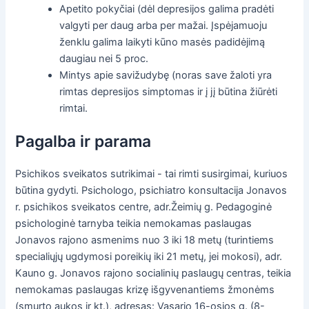
Apetito pokyčiai (dėl depresijos galima pradėti
valgyti per daug arba per mažai. Įspėjamuoju
ženklu galima laikyti kūno masės padidėjimą
daugiau nei 5 proc.
Mintys apie savižudybę (noras save žaloti yra
rimtas depresijos simptomas ir į jį būtina žiūrėti
rimtai.
Pagalba ir parama
Psichikos sveikatos sutrikimai - tai rimti susirgimai, kuriuos
būtina gydyti. Psichologo, psichiatro konsultacija Jonavos
r. psichikos sveikatos centre, adr.Žeimių g. Pedagoginė
psichologinė tarnyba teikia nemokamas paslaugas
Jonavos rajono asmenims nuo 3 iki 18 metų (turintiems
specialiųjų ugdymosi poreikių iki 21 metų, jei mokosi), adr.
Kauno g. Jonavos rajono socialinių paslaugų centras, teikia
nemokamas paslaugas krizę išgyvenantiems žmonėms
(smurto aukos ir kt.), adresas: Vasario 16-osios g. (8-