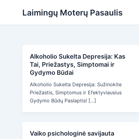
Skip
Laimingų Moterų Pasaulis
to
content
Alkoholio Sukelta Depresija: Kas
Tai, Priežastys, Simptomai ir
Gydymo Būdai
Alkoholio Sukelta Depresija: Sužinokite
Priežastis, Simptomus ir Efektyviausius
Gydymo Būdų Paslaptis! […]
Vaiko psichologinė savijauta