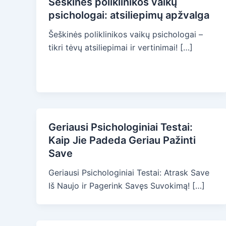
Šeškinės poliklinikos vaikų
psichologai: atsiliepimų apžvalga
Šeškinės poliklinikos vaikų psichologai –
tikri tėvų atsiliepimai ir vertinimai! […]
Geriausi Psichologiniai Testai:
Kaip Jie Padeda Geriau Pažinti
Save
Geriausi Psichologiniai Testai: Atrask Save
Iš Naujo ir Pagerink Savęs Suvokimą! […]