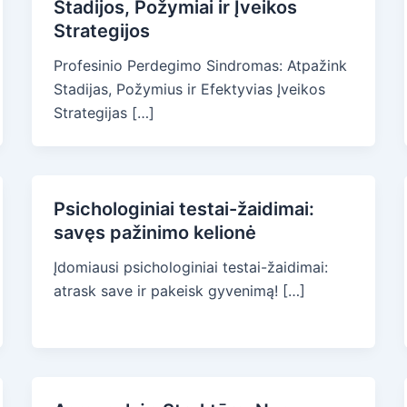
Stadijos, Požymiai ir Įveikos
Strategijos
Profesinio Perdegimo Sindromas: Atpažink
Stadijas, Požymius ir Efektyvias Įveikos
Strategijas […]
Psichologiniai testai-žaidimai:
savęs pažinimo kelionė
Įdomiausi psichologiniai testai-žaidimai:
atrask save ir pakeisk gyvenimą! […]