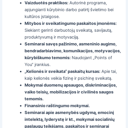
Vaizduotės praktikos:
Autorinė programa,
apjungianti kūrybinio darbo patirtį švietimo bei
kultūros įstaigose.
Mitybos ir sveikatingumo paskaitos įmonėms:
Siekiant gerinti darbuotojų sveikatą, savijautą,
produktyvumą ir motyvaciją.
Seminarai savęs pažinimo, asmeninio augimo,
bendradarbiavimo, komunikacijos, motyvacijos,
kūrybiškumo temomis:
Naudojant „Points of
You“ įrankius.
„Kelionės ir sveikata“ paskaitų kursas:
Apie tai,
kaip kelionės veikia fizinę ir psichinę sveikatą.
Mokymai duomenų apsaugos, diskriminacijos,
vaiko teisių, mobilizacijos ir civilinės saugos
temomis.
Finansinio raštingumo mokymai.
Seminarai apie asmenybės ugdymą, emocinį
intelektą, lyderystę ir kt., mokymai socialinių
paslaugų teikėjams, paskaitos ir seminarai