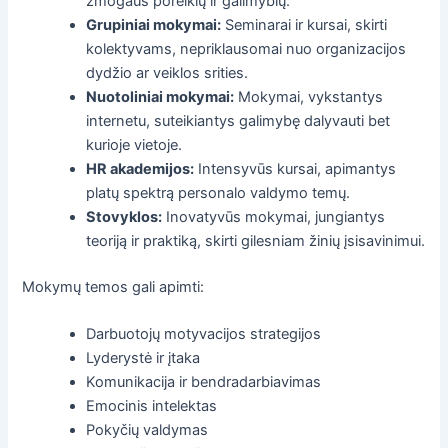
žmogaus poreikių ir galimybių.
Grupiniai mokymai:
Seminarai ir kursai, skirti
kolektyvams, nepriklausomai nuo organizacijos
dydžio ar veiklos srities.
Nuotoliniai mokymai:
Mokymai, vykstantys
internetu, suteikiantys galimybę dalyvauti bet
kurioje vietoje.
HR akademijos:
Intensyvūs kursai, apimantys
platų spektrą personalo valdymo temų.
Stovyklos:
Inovatyvūs mokymai, jungiantys
teoriją ir praktiką, skirti gilesniam žinių įsisavinimui.
Mokymų temos gali apimti:
Darbuotojų motyvacijos strategijos
Lyderystė ir įtaka
Komunikacija ir bendradarbiavimas
Emocinis intelektas
Pokyčių valdymas