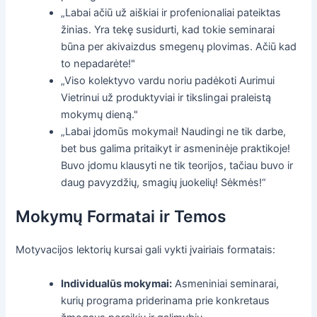
„Labai ačiū už aiškiai ir profenionaliai pateiktas
žinias. Yra tekę susidurti, kad tokie seminarai
būna per akivaizdus smegenų plovimas. Ačiū kad
to nepadarėte!"
„Viso kolektyvo vardu noriu padėkoti Aurimui
Vietrinui už produktyviai ir tikslingai praleistą
mokymų dieną."
„Labai įdomūs mokymai! Naudingi ne tik darbe,
bet bus galima pritaikyt ir asmeninėje praktikoje!
Buvo įdomu klausyti ne tik teorijos, tačiau buvo ir
daug pavyzdžių, smagių juokelių! Sėkmės!“
Mokymų Formatai ir Temos
Motyvacijos lektorių kursai gali vykti įvairiais formatais:
Individualūs mokymai:
Asmeniniai seminarai,
kurių programa priderinama prie konkretaus