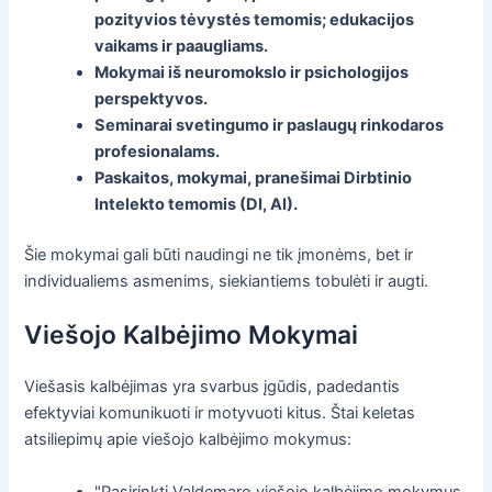
pozityvios tėvystės temomis; edukacijos
vaikams ir paaugliams.
Mokymai iš neuromokslo ir psichologijos
perspektyvos.
Seminarai svetingumo ir paslaugų rinkodaros
profesionalams.
Paskaitos, mokymai, pranešimai Dirbtinio
Intelekto temomis (DI, AI).
Šie mokymai gali būti naudingi ne tik įmonėms, bet ir
individualiems asmenims, siekiantiems tobulėti ir augti.
Viešojo Kalbėjimo Mokymai
Viešasis kalbėjimas yra svarbus įgūdis, padedantis
efektyviai komunikuoti ir motyvuoti kitus. Štai keletas
atsiliepimų apie viešojo kalbėjimo mokymus:
"Pasirinkti Valdemaro viešojo kalbėjimo mokymus