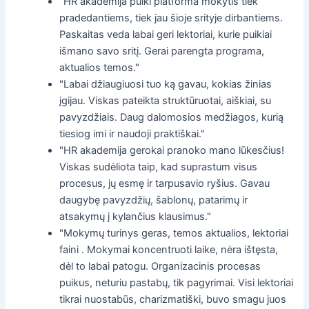
"HR akademija puiki platforma mokytis tiek
pradedantiems, tiek jau šioje srityje dirbantiems.
Paskaitas veda labai geri lektoriai, kurie puikiai
išmano savo sritį. Gerai parengta programa,
aktualios temos."
"Labai džiaugiuosi tuo ką gavau, kokias žinias
įgijau. Viskas pateikta struktūruotai, aiškiai, su
pavyzdžiais. Daug dalomosios medžiagos, kurią
tiesiog imi ir naudoji praktiškai."
"HR akademija gerokai pranoko mano lūkesčius!
Viskas sudėliota taip, kad suprastum visus
procesus, jų esmę ir tarpusavio ryšius. Gavau
daugybę pavyzdžių, šablonų, patarimų ir
atsakymų į kylančius klausimus."
"Mokymų turinys geras, temos aktualios, lektoriai
faini . Mokymai koncentruoti laike, nėra ištęsta,
dėl to labai patogu. Organizacinis procesas
puikus, neturiu pastabų, tik pagyrimai. Visi lektoriai
tikrai nuostabūs, charizmatiški, buvo smagu juos