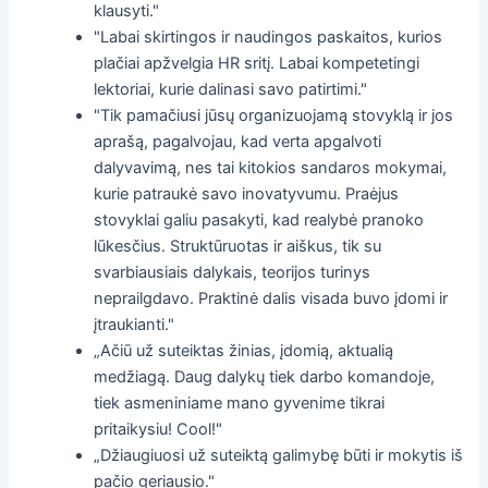
klausyti."
"Labai skirtingos ir naudingos paskaitos, kurios
plačiai apžvelgia HR sritį. Labai kompetetingi
lektoriai, kurie dalinasi savo patirtimi."
"Tik pamačiusi jūsų organizuojamą stovyklą ir jos
aprašą, pagalvojau, kad verta apgalvoti
dalyvavimą, nes tai kitokios sandaros mokymai,
kurie patraukė savo inovatyvumu. Praėjus
stovyklai galiu pasakyti, kad realybė pranoko
lūkesčius. Struktūruotas ir aiškus, tik su
svarbiausiais dalykais, teorijos turinys
neprailgdavo. Praktinė dalis visada buvo įdomi ir
įtraukianti."
„Ačiū už suteiktas žinias, įdomią, aktualią
medžiagą. Daug dalykų tiek darbo komandoje,
tiek asmeniniame mano gyvenime tikrai
pritaikysiu! Cool!"
„Džiaugiuosi už suteiktą galimybę būti ir mokytis iš
pačio geriausio."