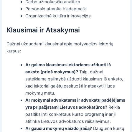
Darbo užmokesčio analitika
Personalo atranka ir adaptacija
Organizacinė kultūra ir inovacijos
Klausimai ir Atsakymai
Dažnai užduodami klausimai apie motyvacijos lektorių
kursus:
Ar galima klausimus lektoriams užduoti iš
anksto (prieš mokymus)?
Taip, dažnai
suteikiama galimybė užduoti klausimus iš anksto,
kad lektoriai galėtų pasiruošti ir atsakyti į juos
mokymų metu.
Ar mokymai advokatams ir advokatų padėjėjams
yra pripažįstami Lietuvos advokatūros?
Reikia
pasitikslinti konkretaus kurso programą ir ar ji
atitinka Lietuvos advokatūros reikalavimus.
Ar gausiu mokymų vaizdo įrašą?
Dauguma kursų