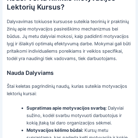
Lektorių Kursus?
Dalyvavimas tokiuose kursuose suteikia teorinių ir praktinių
žinių apie motyvacijos pasireiškimo mechanizmus bei
būdus. Jų metu dalyviai mokosi, kaip padidinti motyvacijos
lygį ir išlaikyti optimalų efektyvumą darbe. Mokymai gali būti
pritaikomi individualiems poreikiams ir veiklos specifikai,
todėl yra naudingi tiek vadovams, tiek darbuotojams.
Nauda Dalyviams
Štai keletas pagrindinių naudų, kurias suteikia motyvacijos
lektorių kursai:
Supratimas apie motyvacijos svarbą:
Dalyviai
sužino, kodėl svarbu motyvuoti darbuotojus ir
kokią įtaką tai daro organizacijos sėkmei.
Motyvacijos kėlimo būdai:
Kursų metu
suprantama, kas padeda kelti motyvaciją ir kokie