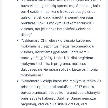
buvo vienas geriausių sprendimų. Stebiuosi, kaip
per 4 užsiėmimus, kurie trukdavo pusę dienos,
galėjome tiek daug išmokti ir perimti gerąsias
praktikas. Tokius mokymus rekomenduočiau
visiems, net jei ir nekalbate viešai kiekvieną
dieną."
"Valdemaro Chmielevskio viešojo kalbėjimo
mokymus jau septintus metus rekomenduoju
visiems, norintiems įgyti realių, pritaikomų
oratorystės įgūdžių. Unikali, iki šiol negirdėta
mokymo technika ir programa, nors esu
dalyvavęs ne vienuose solidžių Lietuvos įmonių
mokymuose."
"Valdemaro viešojo kalbėjimo mokymus tenka vis
prisiminti ir panaudoti praktiškai. 2017 metais
buvau pranešėja trijose konferencijose užsienyje,
prieš savaitę kalbėjau Dubline. Gaunu nemažai
pagyrimų, kad kalbu aiškiai ir drąsiai, kad