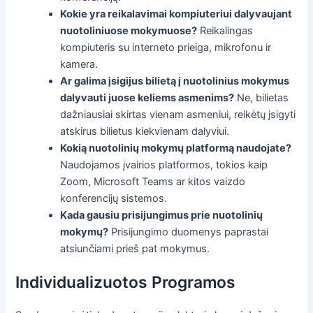
Kokie yra reikalavimai kompiuteriui dalyvaujant
nuotoliniuose mokymuose?
Reikalingas
kompiuteris su interneto prieiga, mikrofonu ir
kamera.
Ar galima įsigijus bilietą į nuotolinius mokymus
dalyvauti juose keliems asmenims?
Ne, bilietas
dažniausiai skirtas vienam asmeniui, reikėtų įsigyti
atskirus bilietus kiekvienam dalyviui.
Kokią nuotolinių mokymų platformą naudojate?
Naudojamos įvairios platformos, tokios kaip
Zoom, Microsoft Teams ar kitos vaizdo
konferencijų sistemos.
Kada gausiu prisijungimus prie nuotolinių
mokymų?
Prisijungimo duomenys paprastai
atsiunčiami prieš pat mokymus.
Individualizuotos Programos