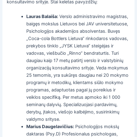
konsultavimo srityje. Štai keletas pavyzdžių:
Lauras Balaiša:
Verslo administravimo magistras,
baigęs mokslus Lietuvos bei JAV universitetuose,
Psichologijos akademijos absolventas. Buvęs
„Coca-cola Bottlers Lietuva“ rinkodaros vadovas,
prekybos tinklo „JYSK Lietuva“ steigėjas ir
vadovas, viešbučio „Rinno“ bendraturtis. Turi
daugiau kaip 17 metų patirtį verslo ir valstybinių
organizacijų konsultavimo srityje. Veda mokymus
25 temomis, yra sukūręs daugiau nei 20 mokymo
programų ir metodikų, klientams siūlo mokymo
programas, adaptuotas pagal jų poreikius ir
veiklos specifiką. Per metus apmoko iki 1 000
seminarų dalyvių. Specializuojasi pardavimų,
derybų, įtakos, viešojo kalbėjimo, susirinkimų
valdymo srityse.
Marius Daugelavičius:
Psichologijos mokslų
daktaras (Psy.D) Profesionalus psichologas,