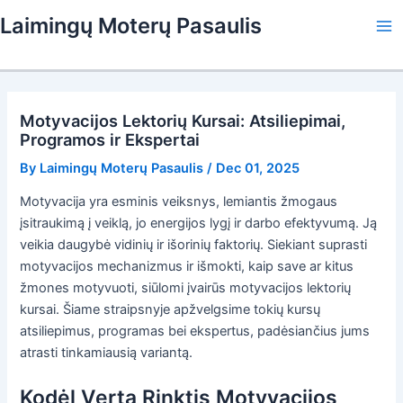
Skip
Laimingų Moterų Pasaulis
to
Ma
content
Me
Motyvacijos Lektorių Kursai: Atsiliepimai,
Programos ir Ekspertai
By
Laimingų Moterų Pasaulis
/
Dec 01, 2025
Motyvacija yra esminis veiksnys, lemiantis žmogaus
įsitraukimą į veiklą, jo energijos lygį ir darbo efektyvumą. Ją
veikia daugybė vidinių ir išorinių faktorių. Siekiant suprasti
motyvacijos mechanizmus ir išmokti, kaip save ar kitus
žmones motyvuoti, siūlomi įvairūs motyvacijos lektorių
kursai. Šiame straipsnyje apžvelgsime tokių kursų
atsiliepimus, programas bei ekspertus, padėsiančius jums
atrasti tinkamiausią variantą.
Kodėl Verta Rinktis Motyvacijos