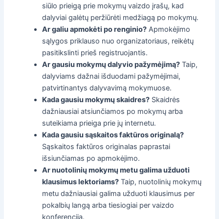
siūlo prieigą prie mokymų vaizdo įrašų, kad
dalyviai galėtų peržiūrėti medžiagą po mokymų.
Ar galiu apmokėti po renginio?
Apmokėjimo
sąlygos priklauso nuo organizatoriaus, reikėtų
pasitikslinti prieš registruojantis.
Ar gausiu mokymų dalyvio pažymėjimą?
Taip,
dalyviams dažnai išduodami pažymėjimai,
patvirtinantys dalyvavimą mokymuose.
Kada gausiu mokymų skaidres?
Skaidrės
dažniausiai atsiunčiamos po mokymų arba
suteikiama prieiga prie jų internetu.
Kada gausiu sąskaitos faktūros originalą?
Sąskaitos faktūros originalas paprastai
išsiunčiamas po apmokėjimo.
Ar nuotolinių mokymų metu galima užduoti
klausimus lektoriams?
Taip, nuotolinių mokymų
metu dažniausiai galima užduoti klausimus per
pokalbių langą arba tiesiogiai per vaizdo
konferenciją.