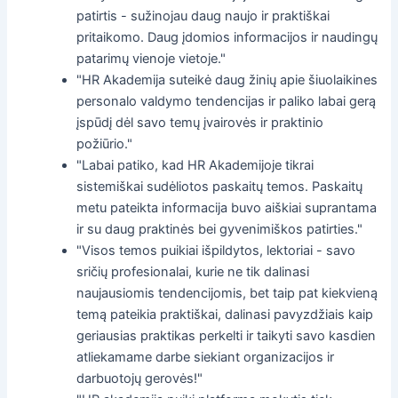
patirtis - sužinojau daug naujo ir praktiškai
pritaikomo. Daug įdomios informacijos ir naudingų
patarimų vienoje vietoje."
"HR Akademija suteikė daug žinių apie šiuolaikines
personalo valdymo tendencijas ir paliko labai gerą
įspūdį dėl savo temų įvairovės ir praktinio
požiūrio."
"Labai patiko, kad HR Akademijoje tikrai
sistemiškai sudėliotos paskaitų temos. Paskaitų
metu pateikta informacija buvo aiškiai suprantama
ir su daug praktinės bei gyvenimiškos patirties."
"Visos temos puikiai išpildytos, lektoriai - savo
sričių profesionalai, kurie ne tik dalinasi
naujausiomis tendencijomis, bet taip pat kiekvieną
temą pateikia praktiškai, dalinasi pavyzdžiais kaip
geriausias praktikas perkelti ir taikyti savo kasdien
atliekamame darbe siekiant organizacijos ir
darbuotojų gerovės!"