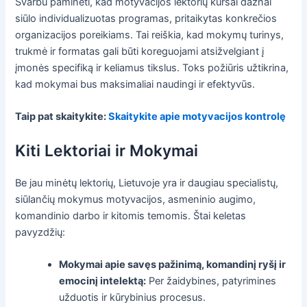
Svarbu paminėti, kad motyvacijos lektorių kursai dažnai
siūlo individualizuotas programas, pritaikytas konkrečios
organizacijos poreikiams. Tai reiškia, kad mokymų turinys,
trukmė ir formatas gali būti koreguojami atsižvelgiant į
įmonės specifiką ir keliamus tikslus. Toks požiūris užtikrina,
kad mokymai bus maksimaliai naudingi ir efektyvūs.
Taip pat skaitykite:
Skaitykite apie motyvacijos kontrolę
Kiti Lektoriai ir Mokymai
Be jau minėtų lektorių, Lietuvoje yra ir daugiau specialistų,
siūlančių mokymus motyvacijos, asmeninio augimo,
komandinio darbo ir kitomis temomis. Štai keletas
pavyzdžių:
Mokymai apie savęs pažinimą, komandinį ryšį ir
emocinį intelektą:
Per žaidybines, patyrimines
užduotis ir kūrybinius procesus.