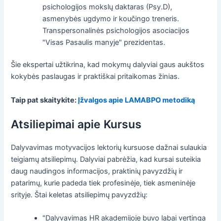
psichologijos mokslų daktaras (Psy.D),
asmenybės ugdymo ir koučingo treneris.
Transpersonalinės psichologijos asociacijos
"Visas Pasaulis manyje" prezidentas.
Šie ekspertai užtikrina, kad mokymų dalyviai gaus aukštos
kokybės paslaugas ir praktiškai pritaikomas žinias.
Taip pat skaitykite:
Įžvalgos apie LAMABPO metodiką
Atsiliepimai apie Kursus
Dalyvavimas motyvacijos lektorių kursuose dažnai sulaukia
teigiamų atsiliepimų. Dalyviai pabrėžia, kad kursai suteikia
daug naudingos informacijos, praktinių pavyzdžių ir
patarimų, kurie padeda tiek profesinėje, tiek asmeninėje
srityje. Štai keletas atsiliepimų pavyzdžių:
"Dalyvavimas HR akademijoje buvo labai vertinga