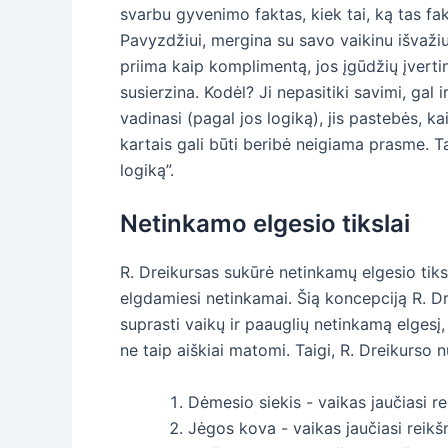
svarbu gyvenimo faktas, kiek tai, ką tas fak
Pavyzdžiui, mergina su savo vaikinu išvažiu
priima kaip komplimentą, jos įgūdžių įvertini
susierzina. Kodėl? Ji nepasitiki savimi, gal i
vadinasi (pagal jos logiką), jis pastebės, kai
kartais gali būti beribė neigiama prasme. T
logiką”.
Netinkamo elgesio tikslai
R. Dreikursas sukūrė netinkamų elgesio tik
elgdamiesi netinkamai. Šią koncepciją R. D
suprasti vaikų ir paauglių netinkamą elgesį,
ne taip aiškiai matomi. Taigi, R. Dreikurso 
Dėmesio siekis - vaikas jaučiasi re
Jėgos kova - vaikas jaučiasi reikšm