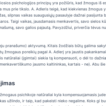
ualiosios psichologijos principų yra požiūris, kad žmogus iš 
 mus prie tikslo. A. Adleris teigė, kad kiekvienas žmogus 
as, silpnas vaikas suaugusiųjų pasaulyje dažnai pasijunta b
aros. Taigi vaikas, jausdamasis menkavertis, savo sielos k
šumą, savo galios pajautą. Pavyzdžiui, priverčia tėvus nusi
eju pranašumo) aktyvumą. Kitais žodžiais būtų galima sakyti,
gimtų žmogaus poreikių pagal A. Adlerį yra jaustis pakankama
s natūraliai (įgimtai) siekia tą kompensuoti, o dėl to dažn
 menkavertiškumo jausmo kaltininkas, kartais - ne). Abu šie 
ojimas
žmogaus psichikoje natūraliai kyla kompensuojamasis judesy
žkas užlindo, ir taip, kad pakeisti nieko negalime. Koks gi bu