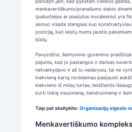
parodyti jam, kad pykstam (rankos gestas, s
menkavertiškumo/pranašumo siekio dinamiką i
(paburbėjus ar pasijutus moralesniu) yra fik
asmuo visada stengiasi kuo konstruktyviau a
poziciją, kuri leistų mums jaustis pakanka
būdų.
Pavyzdžiui, šeimyninio gyvenimo pradžioje vy
pajunta, kad jo pastangos ir darbas nuverti
netvarkydavo ir aš to nedarysiu, tai ne vyr
kiekvieną kartą norėdamas pasijausti aukščia
kiekvieno iš mūsų turtas, leidžiantis išsaugo
kurti tokią visuomenę, bendruomenę ir šeimą
Taip pat skaitykite:
Organizacijų elgesio 
Menkavertiškumo kompleksa