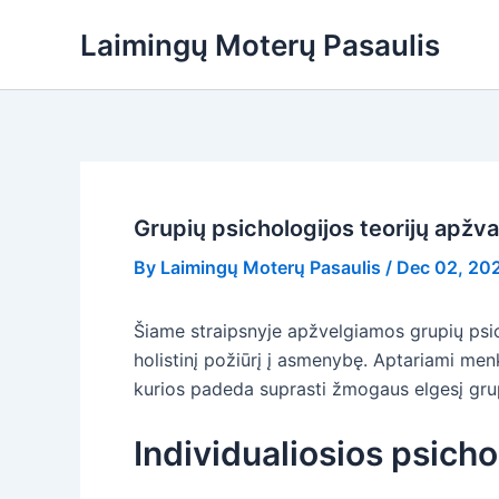
Skip
Laimingų Moterų Pasaulis
to
content
Grupių psichologijos teorijų apžv
By
Laimingų Moterų Pasaulis
/
Dec 02, 20
Šiame straipsnyje apžvelgiamos grupių psic
holistinį požiūrį į asmenybę. Aptariami menk
kurios padeda suprasti žmogaus elgesį gru
Individualiosios psicho