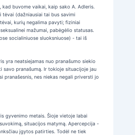
 kad buvome vaikai, kaip sako A. Adleris.
 tėvai (dažniausiai tai bus savimi
ėvai, kurių negalima pavyti; fiziniai
r seksualinei mažumai, pabėgėlio statusas.
ose socialiniuose sluoksniuose) - tai iš
uris yra neatsiejamas nuo pranašumo siekio
i savo pranašumą. Ir tokioje situacijoje jau
i pranašesnis, nes niekas negali priversti jo
is gyvenimo metais. Šioje vietoje labai
ų suvokimą, situacijos matymą. Apercepcija -
ksčiau įgytos patirties. Todėl ne tiek