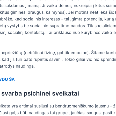
atsisukdamas į mamą. Ji vaiko dėmesį nukreipia į kitus šeim
(kitus gimines, draugus, kaimynus). Jei motina neatlieka šio
rėžė, kad socialinis interesas - tai įgimta potencija, kurią 
ų vystytis be socialinio supratimo naudos. Tik socialinia
mį socialinį kontekstą. Tai priklauso nuo kūrybinės vaiko en
 nepriežiūrą (nebūtinai fizinę, gal tik emocinę). Šitame kont
kad jis turi pats rūpintis savimi. Tokio giliai vidinio spren
 atrodys naudinga.
s VDU ŠA
varba psichinei sveikatai
kata yra artimai susijusi su bendruomeniškumo jausmu - žmog
čiasi galįs būti naudingas tai grupei, jaučiasi saugus, pasit