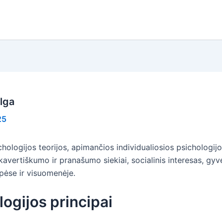
alga
25
hologijos teorijos, apimančios individualiosios psichologi
avertiškumo ir pranašumo siekiai, socialinis interesas, gyve
pėse ir visuomenėje.
logijos principai