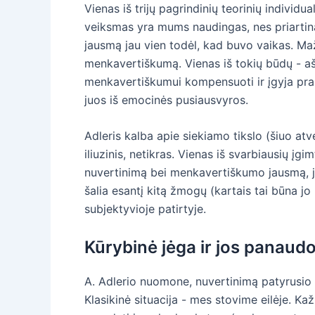
Vienas iš trijų pagrindinių teorinių individ
veiksmas yra mums naudingas, nes priartina
jausmą jau vien todėl, kad buvo vaikas. Maž
menkavertiškumą. Vienas iš tokių būdų - aš
menkavertiškumui kompensuoti ir įgyja prana
juos iš emocinės pusiausvyros.
Adleris kalba apie siekiamo tikslo (šiuo atv
iliuzinis, netikras. Vienas iš svarbiausių į
nuvertinimą bei menkavertiškumo jausmą, ji
šalia esantį kitą žmogų (kartais tai būna jo
subjektyvioje patirtyje.
Kūrybinė jėga ir jos panaud
A. Adlerio nuomone, nuvertinimą patyrusio 
Klasikinė situacija - mes stovime eilėje. Ka