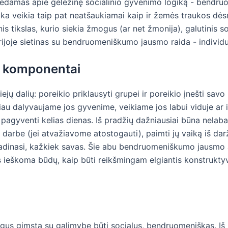
lbėdamas apie geležinę socialinio gyvenimo logiką - bendr
 veikia taip pat neatšaukiamai kaip ir žemės traukos dėsn
ikslas, kurio siekia žmogus (ar net žmonija), galutinis soc
joje sietinas su bendruomeniškumo jausmo raida - individua
 komponentai
 dalių: poreikio priklausyti grupei ir poreikio įnešti savo 
iau dalyvaujame jos gyvenime, veikiame jos labui viduje ar 
 pagyventi kelias dienas. Iš pradžių dažniausiai būna nelaba
ie darbe (jei atvažiavome atostogauti), paimti jų vaiką iš da
 vadinasi, kažkiek savas. Šie abu bendruomeniškumo jausmo 
s ieškoma būdų, kaip būti reikšmingam elgiantis konstruktyv
ogus gimsta su galimybe būti socialus, bendruomeniškas. Iš 