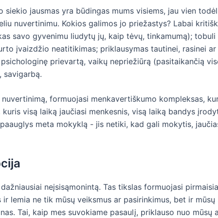
siekio jausmas yra būdingas mums visiems, jau vien todėl,
liu nuvertinimu. Kokios galimos jo priežastys? Labai kritiški
kas savo gyvenimu liudytų jų, kaip tėvų, tinkamumą); tobuli t
rto įvaizdžio neatitikimas; priklausymas tautinei, rasinei a
r psichologinę prievartą, vaikų nepriežiūrą (pasitaikančią vis
 savigarbą.
delį nuvertinimą, formuojasi menkavertiškumo kompleksas, k
kuris visą laiką jaučiasi menkesnis, visą laiką bandys įrodyt
paauglys meta mokyklą - jis netiki, kad gali mokytis, jaučias
cija
dažniausiai neįsisąmonintą. Tas tikslas formuojasi pirmaisia
is ir lemia ne tik mūsų veiksmus ar pasirinkimus, bet ir mūs
inas. Tai, kaip mes suvokiame pasaulį, priklauso nuo mūsų an