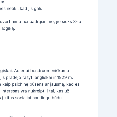
tas.
s netiki, kad jis gali.
nuvertinimo nei padrąsinimo, jie sieks 3-io ir
 logiką.
logiškai. Adleriui bendruomeniškumo
is pradėjo rašyti angliškai ir 1929 m.
 kaip psichinę būseną ar jausmą, kad esi
nteresas yra nukreipti į tai, kas už
 į kitus socialiai naudingu būdu.