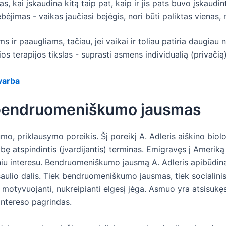
s, kai įskaudina kitą taip pat, kaip ir jis pats buvo įskaudin
jimas - vaikas jaučiasi bejėgis, nori būti paliktas vienas, ne
ms ir paaugliams, tačiau, jei vaikai ir toliau patiria daugiau 
ios terapijos tikslas - suprasti asmens individualią (privačią)
varba
ir bendruomeniškumo jausmas
mo, priklausymo poreikis. Šį poreikį A. Adleris aiškino bio
ę atspindintis (įvardijantis) terminas. Emigravęs į Ameriką j
iu interesu. Bendruomeniškumo jausmą A. Adleris apibūdina
ulio dalis. Tiek bendruomeniškumo jausmas, tiek socialinis i
vi motyvuojanti, nukreipianti elgesį jėga. Asmuo yra atsisukęs
ntereso pagrindas.