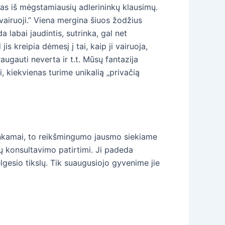
enas iš mėgstamiausių adlerininkų klausimų.
vairuoji.” Viena mergina šiuos žodžius
a labai jaudintis, sutrinka, gal net
is kreipia dėmesį į tai, kaip ji vairuoja,
raugauti neverta ir t.t. Mūsų fantazija
, kiekvienas turime unikalią „privačią
tinkamai, to reikšmingumo jausmo siekiame
ų konsultavimo patirtimi. Ji padeda
lgesio tikslų. Tik suaugusiojo gyvenime jie