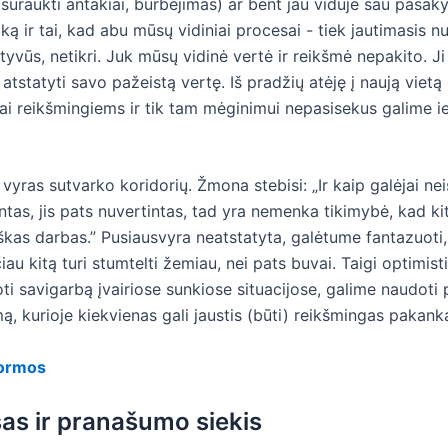
uraukti antakiai, burbėjimas) ar bent jau viduje sau pasaky
r tai, kad abu mūsų vidiniai procesai - tiek jautimasis nuv
tyvūs, netikri. Juk mūsų vidinė vertė ir reikšmė nepakito. Ji 
tstatyti savo pažeistą vertę. Iš pradžių atėję į naują vietą
mai reikšmingiems ir tik tam mėginimui nepasisekus galime
ras sutvarko koridorių. Žmona stebisi: „Ir kaip galėjai neiš
ntas, jis pats nuvertintas, tad yra nemenka tikimybė, kad ki
iškas darbas.” Pusiausvyra neatstatyta, galėtume fantazuoti,
u kitą turi stumtelti žemiau, nei pats buvai. Taigi optimisti
ti savigarbą įvairiose sunkiose situacijose, galime naudoti p
, kurioje kiekvienas gali jaustis (būti) reikšmingas pakank
normos
s ir pranašumo siekis