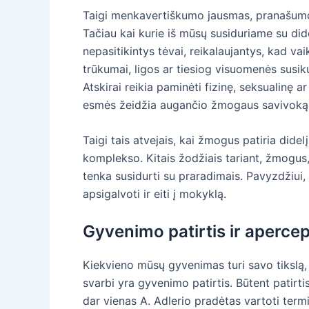
Taigi menkavertiškumo jausmas, pranašumo 
Tačiau kai kurie iš mūsų susiduriame su dide
nepasitikintys tėvai, reikalaujantys, kad vai
trūkumai, ligos ar tiesiog visuomenės susiku
Atskirai reikia paminėti fizinę, seksualinę a
esmės žeidžia augančio žmogaus savivoką,
Taigi tais atvejais, kai žmogus patiria di
komplekso. Kitais žodžiais tariant, žmogus, 
tenka susidurti su praradimais. Pavyzdžiui, 
apsigalvoti ir eiti į mokyklą.
Gyvenimo patirtis ir apercep
Kiekvieno mūsų gyvenimas turi savo tikslą, 
svarbi yra gyvenimo patirtis. Būtent patirt
dar vienas A. Adlerio pradėtas vartoti term