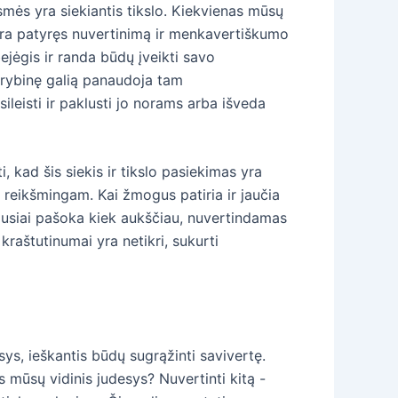
esmės yra siekiantis tikslo. Kiekvienas mūsų
yra patyręs nuvertinimą ir menkavertiškumo
ejėgis ir randa būdų įveikti savo
ūrybinę galią panaudoja tam
leisti ir paklusti jo norams arba išveda
 kad šis siekis ir tikslo pasiekimas yra
i reikšmingam. Kai žmogus patiria ir jaučia
iausiai pašoka kiek aukščiau, nuvertindamas
kraštutinumai yra netikri, sukurti
s, ieškantis būdų sugrąžinti savivertę.
s mūsų vidinis judesys? Nuvertinti kitą -