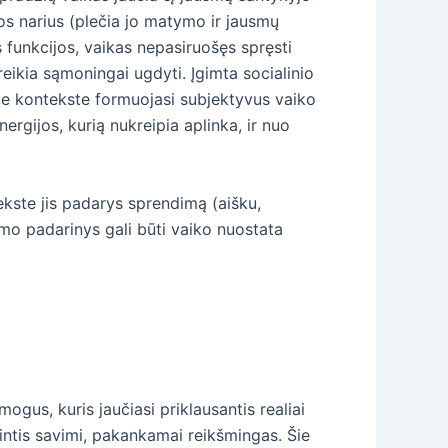
os narius (plečia jo matymo ir jausmų
s funkcijos, vaikas nepasiruošęs spręsti
reikia sąmoningai ugdyti. Įgimta socialinio
me kontekste formuojasi subjektyvus vaiko
ergijos, kurią nukreipia aplinka, ir nuo
ekste jis padarys sprendimą (aišku,
dimo padarinys gali būti vaiko nuostata
us, kuris jaučiasi priklausantis realiai
ikintis savimi, pakankamai reikšmingas. Šie