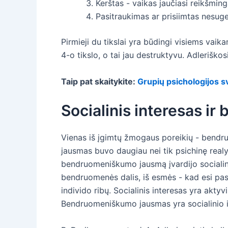
Kerštas - vaikas jaučiasi reikšminga
Pasitraukimas ar prisiimtas nesugebė
Pirmieji du tikslai yra būdingi visiems vaika
4-o tikslo, o tai jau destruktyvu. Adleriškos
Taip pat skaitykite:
Grupių psichologijos s
Socialinis interesas 
Vienas iš įgimtų žmogaus poreikių - bendru
jausmas buvo daugiau nei tik psichinę realyb
bendruomeniškumo jausmą įvardijo socialin
bendruomenės dalis, iš esmės - kad esi pasa
individo ribų. Socialinis interesas yra akty
Bendruomeniškumo jausmas yra socialinio i