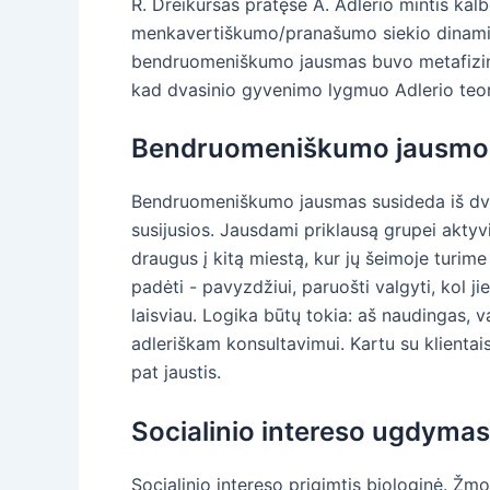
R. Dreikursas pratęsė A. Adlerio mintis ka
menkavertiškumo/pranašumo siekio dinamika
bendruomeniškumo jausmas buvo metafizinis t
kad dvasinio gyvenimo lygmuo Adlerio teori
Bendruomeniškumo jausmo
Bendruomeniškumo jausmas susideda iš dviejų
susijusios. Jausdami priklausą grupei aktyv
draugus į kitą miestą, kur jų šeimoje turime
padėti - pavyzdžiui, paruošti valgyti, kol j
laisviau. Logika būtų tokia: aš naudingas,
adleriškam konsultavimui. Kartu su klientai
pat jaustis.
Socialinio intereso ugdymas
Socialinio intereso prigimtis biologinė. Žm