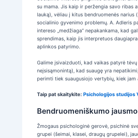
su mama. Jis kaip ir peržengia savo ribas 
lauką), vėliau į kitus bendruomenės narius 
socialinio gyvenimo problemų. A. Adleris pab
intereso „medžiaga” nepakankama, kad galėt
sprendimas, kaip jis interpretuos daugiapras
aplinkos patyrimo.
Galime įsivaizduoti, kad vaikas patyrė tėvų
neįsisąmonintą), kad suaugę yra nepatikimi, 
perimti tiek suaugusiojo vertybių, kiek jam
Taip pat skaitykite:
Psichologijos studijo
Bendruomeniškumo jausmo s
Žmogaus psichologinė gerovė, psichinė svei
grupei (šeimai, klasei, draugų grupelei), jau