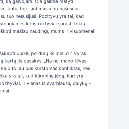
ti, ką galvojam. Čia galime matyti
ertintu, tiek jautimasis pranašesniu
su tuo nesusijusi. Pozityvu yra tai, kad
 stengiamės konstruktyviai surasti tokią
 ieškoti mažiau naudingų mums ir visuomenei
siurbti dulkių po durų kilimėliu?!” Vyras
tą kartą jis pasakys: „Na ne, mano tėvas
 kaip toliau bus kurstomas konfliktas, nes
ška yra tai, kad kūrybinę jėgą, kuri yra
ozityviai. Ir vienas iš svarbiausių dalykų -
amai.