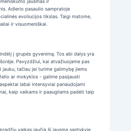
uomeniškumo jausmas ir
is. Adlerio pasaulio sampratoje
ialinės evoliucijos tikslas. Taigi matome,
liai ir visuomeniškai.
indėlį į grupės gyvenimą. Tos abi dalys yra
išorėje. Pavyzdžiui, kai atvažiuojame pas
i jauku, tačiau jei turime galimybę jiems
rželio ar mokyklos - galime pasijausti
aspektai labai intensyviai panaudojami
iai, kaip vaikams ir paaugliams padėti taip
pradžių vaikas jaučia šį jausmą santykyje