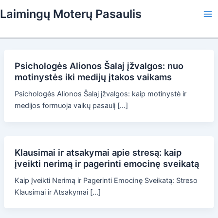
Skip
Laimingų Moterų Pasaulis
to
Ma
content
Me
Psichologės Alionos Šalaj įžvalgos: nuo
motinystės iki medijų įtakos vaikams
Psichologės Alionos Šalaj įžvalgos: kaip motinystė ir
medijos formuoja vaikų pasaulį […]
Klausimai ir atsakymai apie stresą: kaip
įveikti nerimą ir pagerinti emocinę sveikatą
Kaip Įveikti Nerimą ir Pagerinti Emocinę Sveikatą: Streso
Klausimai ir Atsakymai […]