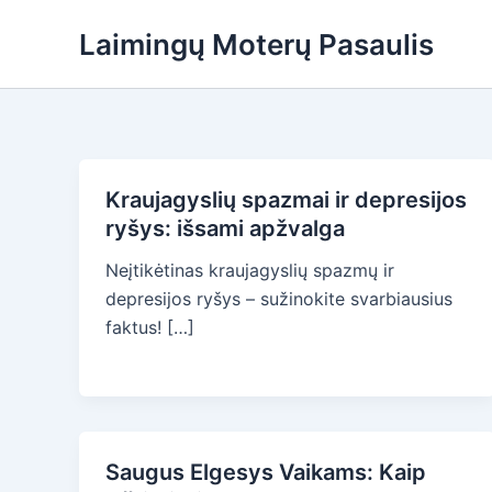
Skip
Laimingų Moterų Pasaulis
to
content
Kraujagyslių spazmai ir depresijos
ryšys: išsami apžvalga
Neįtikėtinas kraujagyslių spazmų ir
depresijos ryšys – sužinokite svarbiausius
faktus! […]
Saugus Elgesys Vaikams: Kaip