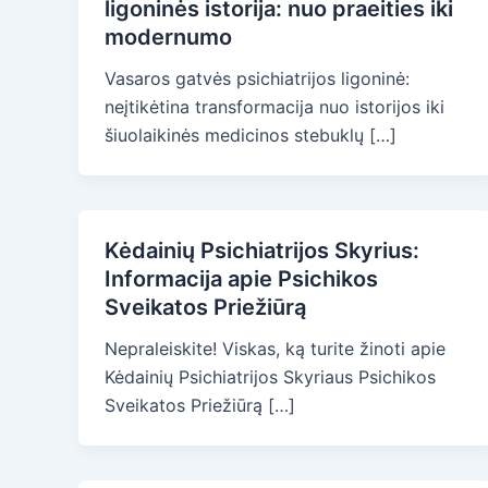
ligoninės istorija: nuo praeities iki
modernumo
Vasaros gatvės psichiatrijos ligoninė:
neįtikėtina transformacija nuo istorijos iki
šiuolaikinės medicinos stebuklų […]
Kėdainių Psichiatrijos Skyrius:
Informacija apie Psichikos
Sveikatos Priežiūrą
Nepraleiskite! Viskas, ką turite žinoti apie
Kėdainių Psichiatrijos Skyriaus Psichikos
Sveikatos Priežiūrą […]